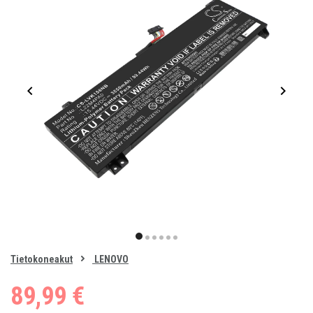
Item
1
item
item
item
item
item
item
of
0
Tietokoneakut
LENOVO
1
2
3
4
5
6
89,99 €