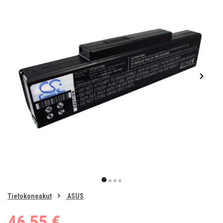
Item
1
item
item
item
item
of
0
Tietokoneakut
ASUS
1
2
3
4
46,55 €