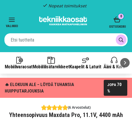
Nopeat toimitukset
Item
0
2
of
VALIKKO
OSTOSKORI
3
Mobiilivaraosat
Mobiililisätarvikkeet
Kaapelit & Laturit
Ääni & Kuva
P
🔥 ELOKUUN ALE – LÖYDÄ TUHANSIA
70
JOPA
HUIPPUTARJOUKSIA
%
(6 Arvostelut)
Yhteensopivuus Maxdata Pro, 11.1V, 4400 mAh