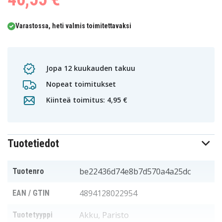
Varastossa, heti valmis toimitettavaksi
Jopa 12 kuukauden takuu
Nopeat toimitukset
Kiinteä toimitus: 4,95 €
Tuotetiedot
be22436d74e8b7d570a4a25dc
Tuotenro
4894128022954
EAN / GTIN
Akku, Paristo
Tuotetyyppi