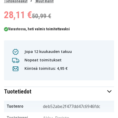
0
Tietokoneakut
Muut mallit
1
28,11 €
50,99 €
Varastossa, heti valmis toimitettavaksi
Jopa 12 kuukauden takuu
Nopeat toimitukset
Kiinteä toimitus: 4,95 €
Tuotetiedot
deb52abe2f477dd47c6946fdc
Tuotenro
Tuotetyyppi