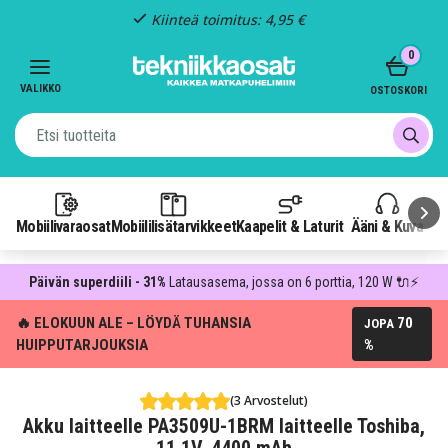
Kiinteä toimitus: 4,95 €
Item
0
3
of
VALIKKO
OSTOSKORI
3
Mobiilivaraosat
Mobiililisätarvikkeet
Kaapelit & Laturit
Ääni & Kuva
P
Päivän superdiili - 31%
Latausasema, jossa on 6 porttia, 120 W 🔌⚡
🔥 ELOKUUN ALE – LÖYDÄ TUHANSIA
70
JOPA
HUIPPUTARJOUKSIA
%
(3 Arvostelut)
Akku laitteelle PA3509U-1BRM laitteelle Toshiba,