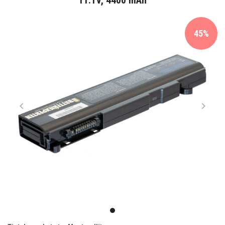
11.1V, 4400 mAh
45%
Item
1
item
of