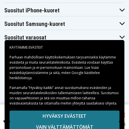
Toshiba
Toshiba
Toshiba
Dynabook
Dynabook
Dynabook
Satellite T20
Satellite T20
Satellite T20
Suositut iPhone-kuoret
140C/5
140C/5X
173L/5
Toshiba
Toshiba
Toshiba
Dynabook
Suositut Samsung-kuoret
Dynabook
Dynabook
Satellite T20
TX/2513CDSW
TX/2513CMSW
173L/5X
Toshiba
Toshiba
Toshiba
Suositut varaosat
Dynabook
Dynabook
Dynabook
TX/2515LDSW
TX/2517LDSW
TX/3514CDST
KÄYTÄMME EVÄSTEIT
Toshiba
Toshiba
Toshiba
Dynabook
Dynabook
Dynabook
TX/3514CDSTW
TX/3514CDSW
TX/3516LDSW
Parhaan mahdollisen käyttökokemuksen tarjoamiseksi käytämme
Toshiba
evästeitä
ja muita seurantatekniikoita. Evästeitä voidaan käyttää
Toshiba
Toshiba
Portege M300-
personoituun ja ei-personoituun mainontaan. Lue lisää
Dynabook TX/4
Portege M300
100
Maksuvaihtoehdot
evästekäytännöstämme ja siitä, miten
Google käsittelee
Toshiba
Toshiba
Toshiba
henkilötietoja
.
Portege M500-
Portege M500-
Portege M500
P140
P1401
Toimitusvaihtoehdot
Painamalla ”Hyväksy kaikki” annat suostumuksesi evästeiden ja
Toshiba
Toshiba
Toshiba
muiden seurantatekniikoiden tallentamiseen laitteellesi. Suostumus
Portege M500-
Portege M500-
Portege S100
P141
P1411
on vapaaehtoinen ja sitä voi muuttaa milloin tahansa
Toshiba
Toshiba
Toshiba
evästeasetuksista tai ottamalla meihin yhteyttä saadaksesi ohjeita.
Portege S100-
Portege S100-
Portege S100-
112
113
133
28,11 €
Copyright © 2026, Spares Nordic AB
HYVÄKSY EVÄSTEET
Toshiba
Toshiba
Toshiba
PA3509U-1BRM laitteelle Toshiba, 11.1V, 4400
Portege S100-
Portege S100-
Portege S100-
SIVULLA MAINITUT TAVARAMERKIT OVAT OMISTAJIENSA
mAh
S1132
S1133
S113TD
50,99 €
VAIN VÄLTTÄMÄTTÖMÄT
OMAISUUTTA.