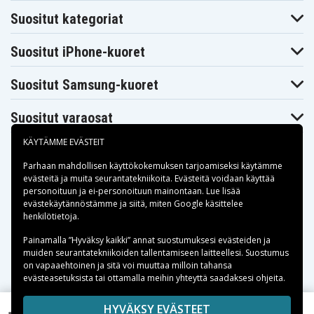
Suositut kategoriat
Suositut iPhone-kuoret
Suositut Samsung-kuoret
Suositut varaosat
KÄYTÄMME EVÄSTEIT
Parhaan mahdollisen käyttökokemuksen tarjoamiseksi käytämme
evästeitä
ja muita seurantatekniikoita. Evästeitä voidaan käyttää
personoituun ja ei-personoituun mainontaan. Lue lisää
Maksuvaihtoehdot
evästekäytännöstämme ja siitä, miten
Google käsittelee
henkilötietoja
.
Toimitusvaihtoehdot
Painamalla ”Hyväksy kaikki” annat suostumuksesi evästeiden ja
muiden seurantatekniikoiden tallentamiseen laitteellesi. Suostumus
on vapaaehtoinen ja sitä voi muuttaa milloin tahansa
evästeasetuksista tai ottamalla meihin yhteyttä saadaksesi ohjeita.
Copyright © 2026, Spares Nordic AB
HYVÄKSY EVÄSTEET