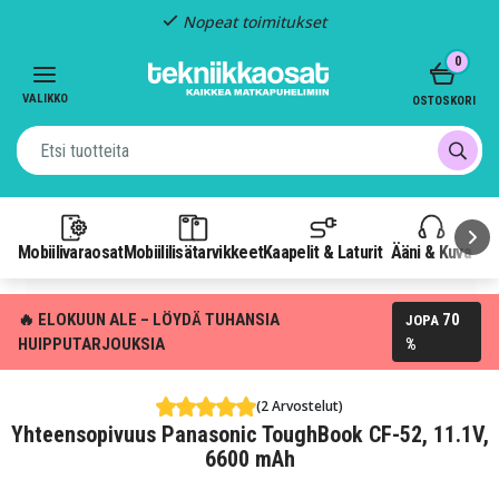
Nopeat toimitukset
Item
0
2
of
VALIKKO
OSTOSKORI
3
Mobiilivaraosat
Mobiililisätarvikkeet
Kaapelit & Laturit
Ääni & Kuva
P
🔥 ELOKUUN ALE – LÖYDÄ TUHANSIA
70
JOPA
HUIPPUTARJOUKSIA
%
(2 Arvostelut)
Yhteensopivuus Panasonic ToughBook CF-52, 11.1V,
6600 mAh