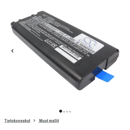
Item
1
item
item
item
item
of
0
Tietokoneakut
Muut mallit
1
2
3
4