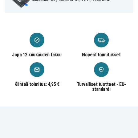
Panasonic
Panasonic
Panasonic
ToughBook CF-
ToughBook CF-
ToughBook CF-
29JC1AXS
29JC9AXS
29LW1AXS
Panasonic
Panasonic
Panasonic
ToughBook CF-
ToughBook CF-
ToughBook CF-
51
52
52CCABXBM
Panasonic
Panasonic
Panasonic
ToughBook CF-
ToughBook CF-
ToughBook CF-
52EW1AAS
52EW1AJS
52MW1ADS
Panasonic
Panasonic
Panasonic
ToughBook CF-
ToughBook
ToughBook
Jopa 12 kuukauden takuu
52MW1APS
CF29
Nopeat toimitukset
CF51
Panasonic
Panasonic
Panasonic
ToughBook
ToughBookCF-
ToughBook-52
CF52
29FC1AXS
Panasonic
Panasonic
ToughBookCF-
Toughbook-51
29FC9AXS
Kiinteä toimitus: 4,95 €
Turvalliset tuotteet - EU-
standardi