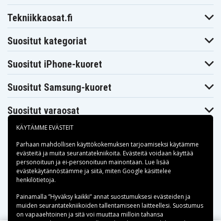
Tekniikkaosat.fi
Suositut kategoriat
Suositut iPhone-kuoret
Suositut Samsung-kuoret
Suositut varaosat
KÄYTÄMME EVÄSTEIT
Parhaan mahdollisen käyttökokemuksen tarjoamiseksi käytämme
evästeitä
ja muita seurantatekniikoita. Evästeitä voidaan käyttää
personoituun ja ei-personoituun mainontaan. Lue lisää
Maksuvaihtoehdot
evästekäytännöstämme ja siitä, miten
Google käsittelee
henkilötietoja
.
Toimitusvaihtoehdot
Painamalla ”Hyväksy kaikki” annat suostumuksesi evästeiden ja
muiden seurantatekniikoiden tallentamiseen laitteellesi. Suostumus
on vapaaehtoinen ja sitä voi muuttaa milloin tahansa