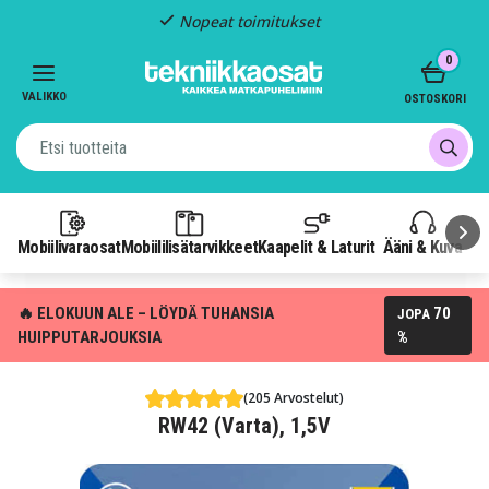
Nopeat toimitukset
Item
0
2
of
VALIKKO
OSTOSKORI
3
Mobiilivaraosat
Mobiililisätarvikkeet
Kaapelit & Laturit
Ääni & Kuva
P
🔥 ELOKUUN ALE – LÖYDÄ TUHANSIA
70
JOPA
HUIPPUTARJOUKSIA
%
(205 Arvostelut)
RW42 (Varta), 1,5V