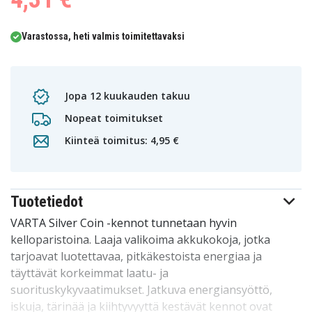
Varastossa, heti valmis toimitettavaksi
Jopa 12 kuukauden takuu
Nopeat toimitukset
Kiinteä toimitus: 4,95 €
Tuotetiedot
VARTA Silver Coin -kennot tunnetaan hyvin
kelloparistoina. Laaja valikoima akkukokoja, jotka
tarjoavat luotettavaa, pitkäkestoista energiaa ja
täyttävät korkeimmat laatu- ja
suorituskykyvaatimukset. Jatkuva energiansyöttö,
iskuja, tärinää ja kiihtyvyyttä kestävät kennot ovat