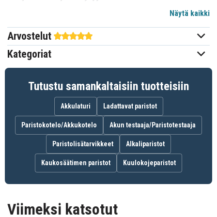
elohopeattomia ja sopivat monenlaisiin kelloihin,
Näytä kaikki
leluihin, laskimiin, kaukosäätimiin ja muihin pieniin
elektronisiin laitteisiin.
Arvostelut
Tekniset tiedot::
Kategoriat
Merkki: Varta
Tuotelinja: Hopeakolikko
Tutustu samankaltaisiin tuotteisiin
Paristotyyppi: Nappiparisto
Akun koko: V76PX / SR44 / 303 / 357 / AG1
Akkulaturi
Ladattavat paristot
Numero pakkauksessa: 1
Paristokotelo/Akkukotelo
Akun testaaja/Paristotestaaja
0ea534c067f22b1cd62b951c4
Tuotenro
Paristolisätarvikkeet
Alkaliparistot
4008496274062
EAN / GTIN
Kaukosäätimen paristot
Kuulokojeparistot
5,4 mm
Paksuus
Akku, Paristo
Tuotetyyppi
Viimeksi katsotut