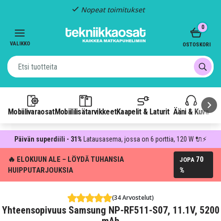
Nopeat toimitukset
Item
0
2
of
VALIKKO
OSTOSKORI
3
Mobiilivaraosat
Mobiililisätarvikkeet
Kaapelit & Laturit
Ääni & Kuva
P
Päivän superdiili - 31%
Latausasema, jossa on 6 porttia, 120 W 🔌⚡
🔥 ELOKUUN ALE – LÖYDÄ TUHANSIA
70
JOPA
HUIPPUTARJOUKSIA
%
(34 Arvostelut)
Yhteensopivuus Samsung NP-RF511-S07, 11.1V, 5200