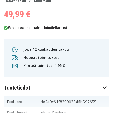
0
Tietokoneakut
Muut mallit
1
49,99 €
Varastossa, heti valmis toimitettavaksi
Jopa 12 kuukauden takuu
Nopeat toimitukset
Kiinteä toimitus: 4,95 €
Tuotetiedot
da2e9c61f839903346b592655
Tuotenro
Tuotetyyppi