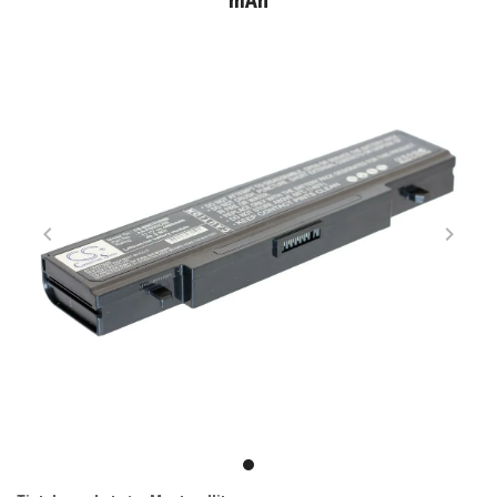
mAh
Item
1
item
of