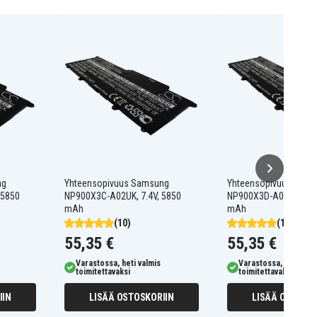
ng
Yhteensopivuus Samsung
Yhteensopivuus Sam
 5850
NP900X3C-A02UK, 7.4V, 5850
NP900X3D-A04CH, 7.4
mAh
mAh
(10)
(10)
55,35 €
55,35 €
Varastossa, heti valmis
Varastossa, heti valm
toimitettavaksi
toimitettavaksi
IIN
LISÄÄ OSTOSKORIIN
LISÄÄ OSTOSKO