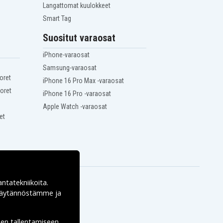
Langattomat kuulokkeet
Smart Tag
Suositut varaosat
iPhone-varaosat
Samsung-varaosat
oret
iPhone 16 Pro Max -varaosat
oret
iPhone 16 Pro -varaosat
Apple Watch -varaosat
et
antatekniikoita.
ekäytännöstämme ja
den tallentamiseen