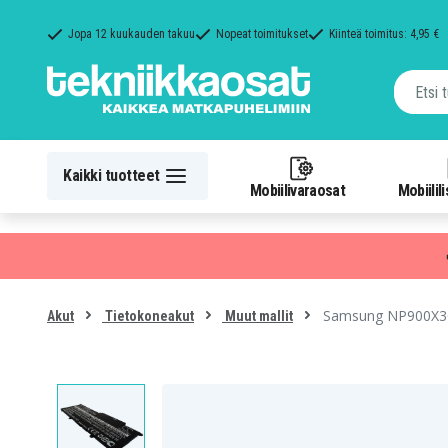
Jopa 12 kuukauden takuu
Nopeat toimitukset
Kiinteä toimitus: 4,95 €
Kaikki tuotteet
Mobiilivaraosat
Mobiilil
Samsung NP900X3C
Akut
Tietokoneakut
Muut mallit