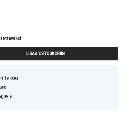
itettavaksi
LISÄÄ OSTOSKORIIN
n takuu
set
4,95 €