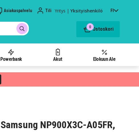
Yritys
|
Yksityishenkilö
Asiakaspalvelu
Tili
FI
0
Ostoskori
Powerbank
Akut
Elokuun Ale
s Samsung NP900X3C-A05FR,