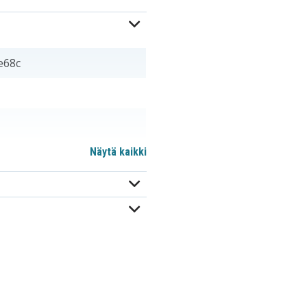
e68c
Näytä kaikki
mm