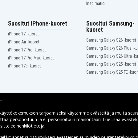
Samsung NP900X3D-AD1
Inspiraatio
Samsung NP900X3E-A01
Samsung NP900X3E-
A01DE
Suositut iPhone-kuoret
Suositut Samsung-
Samsung NP900X3E-
kuoret
A01MX
iPhone 17 -kuoret
Samsung NP900X3E-
Samsung Galaxy S26 -kuoret
A01US
iPhone Air -kuoret
Samsung NP900X3E-
Samsung Galaxy S26 Plus -ku
iPhone 17 Pro -kuoret
A02CH
Samsung Galaxy S26 Ultra -ku
Samsung NP900X3E-
iPhone 17 Pro Max -kuoret
A02IT
Samsung Galaxy S25 -kuoret
iPhone 17e -kuoret
Samsung NP900X3E-
A02PL
Samsung Galaxy S25 FE -kuor
Samsung NP900X3E-
3
A03BE
Samsung NP900X3E-A04
Samsung NP900X3E-
5
IT
A05DE
Samsung NP900X3E-
6
A06DE
 käyttökokemuksen tarjoamiseksi käytämme
evästeitä
ja muita seur
Toimitusvaihtoehdot
Samsung NP900X3E-
yttää personoituun ja ei-personoituun mainontaan. Lue lisää eväst
K01CA
ittelee henkilötietoja
.
Samsung NP900X3E-K02
kaikki” annat suostumuksesi evästeiden ja muiden seurantatekniikoi