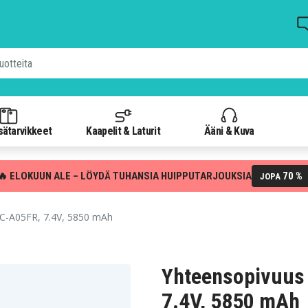
isätarvikkeet
Kaapelit & Laturit
Ääni & Kuva
🔥 ELOKUUN ALE – LÖYDÄ TUHANSIA HUIPPUTARJOUKSIA
70 %
JOPA
-A05FR, 7.4V, 5850 mAh
Yhteensopivuu
7.4V, 5850 mAh