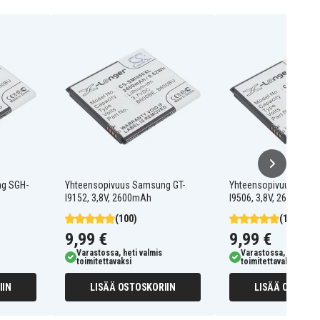
ng SGH-
Yhteensopivuus Samsung GT-
Yhteensopivuus Sams
I9152, 3,8V, 2600mAh
I9506, 3,8V, 2600mAh
(100)
(100)
9,99 €
9,99 €
Varastossa, heti valmis
Varastossa, heti valm
toimitettavaksi
toimitettavaksi
IIN
LISÄÄ OSTOSKORIIN
LISÄÄ OSTOSKO