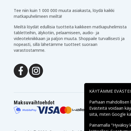
Tee niin kuin 1 000 000 muuta asiakasta, löydä kaikki
matkapuhelimeen meiltä!
Meiltä löydät edullisia tuotteita kaikkeen matkapuhelimista
tabletteihin, älykotiin, pelaamiseen, audio- ja
videotekniikkaan ja paljon muuta. Shoppaile turvallisesti ja
nopeasti, sillä lähetämme tuotteet suoraan
varastostamme.
KÄYTÄMME EVÄSTE
Parhaan mahdollisen
Maksuvaihtoehdot
Evästeitä voidaan kä
siitä, miten
Google käs
Painamalla ”Hyväksy 