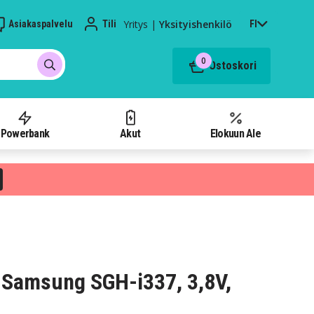
Yritys
|
Yksityishenkilö
Asiakaspalvelu
Tili
FI
0
Ostoskori
Powerbank
Akut
Elokuun Ale
 Samsung SGH-i337, 3,8V,