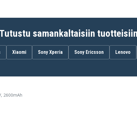
Samsung SHV-E330S
Tutustu samankaltaisiin tuotteisii
s
Xiaomi
Sony Xperia
Sony Ericsson
Lenovo
V, 2600mAh