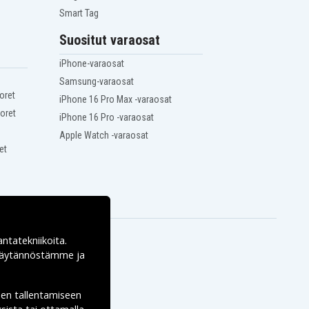
Smart Tag
Suositut varaosat
iPhone-varaosat
Samsung-varaosat
oret
iPhone 16 Pro Max -varaosat
oret
iPhone 16 Pro -varaosat
Apple Watch -varaosat
et
antatekniikoita.
ekäytännöstämme ja
den tallentamiseen