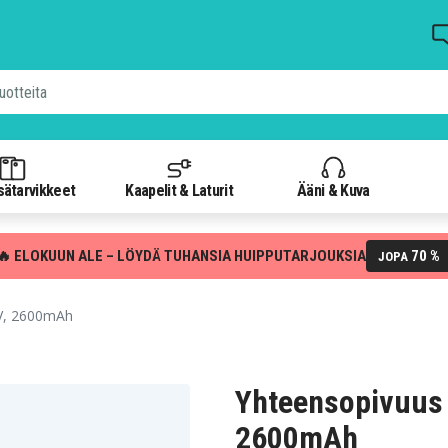
isätarvikkeet
Kaapelit & Laturit
Ääni & Kuva
🔥 ELOKUUN ALE – LÖYDÄ TUHANSIA HUIPPUTARJOUKSIA
70 %
JOPA
V, 2600mAh
Yhteensopivuus
2600mAh