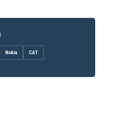
n
Nokia
CAT