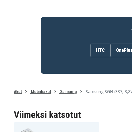
Samsung SHV-E330K
Samsung SHV-E330L
Samsung SHV-E470S
Samsung SPH-L720
HTC
OnePlu
Samsung SGH-i337, 3,8
Akut
Mobiiliakut
Samsung
Viimeksi katsotut