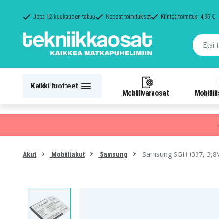
Jopa 12 kuukauden takuu
Nopeat toimitukset
Kiinteä toimitus: 4,95 €
Kaikki tuotteet
Mobiilivaraosat
Mobiilil
Samsung SGH-i337, 3,8
Akut
Mobiiliakut
Samsung