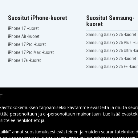
Suositut iPhone-kuoret
Suositut Samsung-
kuoret
iPhone 17 -kuoret
Samsung Galaxy S26 -kuoret
iPhone Air -kuoret
Samsung Galaxy S26 Plus -ku
iPhone 17 Pro -kuoret
Samsung Galaxy S26 Ultra -ku
iPhone 17 Pro Max -kuoret
Samsung Galaxy S25 -kuoret
iPhone 17e -kuoret
Samsung Galaxy S25 FE -kuor
IT
 käyttökokemuksen tarjoamiseksi käytämme
evästeitä
ja muita seur
Toimitusvaihtoehdot
yttää personoituun ja ei-personoituun mainontaan. Lue lisää eväst
ittelee henkilötietoja
.
kaikki” annat suostumuksesi evästeiden ja muiden seurantatekniikoi