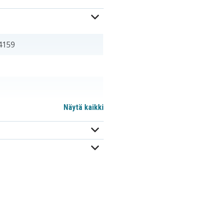
4159
Näytä kaikki
B600BU
EB-B600BUBESTA