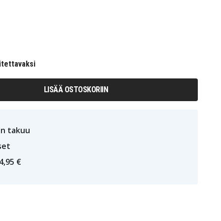
itettavaksi
LISÄÄ OSTOSKORIIN
n takuu
set
4,95 €