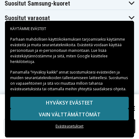
Suositut Samsung-kuoret
Suositut varaosat
KÄYTÄMME EVÄSTEIT
Parhaan mahdollisen käyttökokemuksen tarjoamiseksi käytämme
evästeitä
ja muita seurantatekniikoita. Evästeitä voidaan käyttää
personoituun ja ei-personoituun mainontaan. Lue lisää
Maksuvaihtoehdot
evästekäytännöstämme ja siitä, miten
Google käsittelee
henkilötietoja
.
Toimitusvaihtoehdot
Painamalla ”Hyväksy kaikki” annat suostumuksesi evästeiden ja
muiden seurantatekniikoiden tallentamiseen laitteellesi. Suostumus
on vapaaehtoinen ja sitä voi muuttaa milloin tahansa
evästeasetuksista tai ottamalla meihin yhteyttä saadaksesi ohjeita.
Copyright © 2026, Spares Nordic AB
HYVÄKSY EVÄSTEET
10,99 €
SIVULLA MAINITUT TAVARAMERKIT OVAT OMISTAJIENSA
Samsung SM-J510L, 3,85V, 2500mAh
VAIN VÄLTTÄMÄTTÖMÄT
OMAISUUTTA.
LISÄÄ OSTOSKORIIN
Evästeasetukset