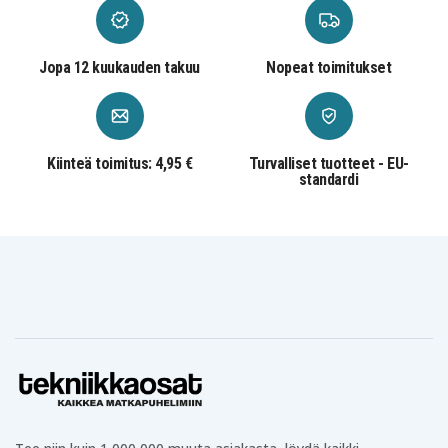
2500 mAh
Kapasiteetti
Jopa 12 kuukauden takuu
Nopeat toimitukset
Akku korvaa:
EB-BJ510CBC
EB-BJ510CBE
EB-BJ510CBEG
GH43-04601A
Kiinteä toimitus: 4,95 €
Turvalliset tuotteet - EU-
standardi
Akku on yhteensopiva seuraavien mallien kanssa:
Samsung
Samsung
Samsung
Galaxy J5 6
Galaxy J5 6
Galaxy J5 2016
Duos
Duos TD-LTE
Samsung
Samsung
Samsung
Galaxy J5 Metal
Galaxy J5 Metal
Galaxy J5 Metal
2016 Duos 4G
2016
2016 Duos
LTE
Samsung SM-
Samsung SM-
Samsung SM-
J5108
J5109
J510F
Samsung SM-
Samsung SM-
Samsung SM-
J510F/DS
J510FN
J510FN/DD
Samsung SM-
Samsung SM-
Samsung SM-
J510FN/DS
J510G/DS
J510GN/DS