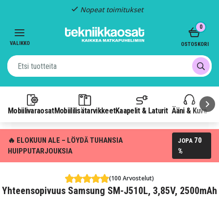
Nopeat toimitukset
Item
0
2
of
VALIKKO
OSTOSKORI
3
Mobiilivaraosat
Mobiililisätarvikkeet
Kaapelit & Laturit
Ääni & Kuva
P
🔥 ELOKUUN ALE – LÖYDÄ TUHANSIA
70
JOPA
HUIPPUTARJOUKSIA
%
(100 Arvostelut)
Yhteensopivuus Samsung SM-J510L, 3,85V, 2500mAh