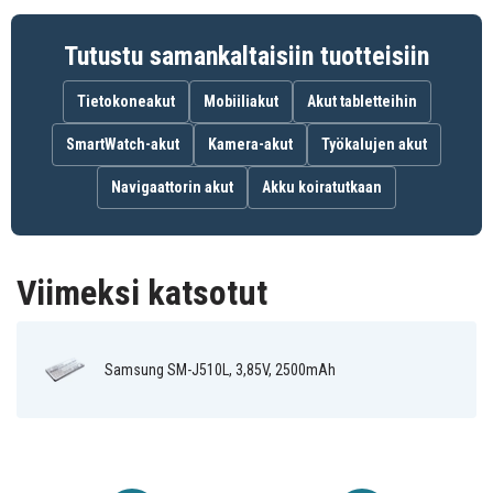
SM-J510FN/DS
SM-J510FN/DD
Tutustu samankaltaisiin tuotteisiin
SM-J510F/DS
SM-J510S
Tietokoneakut
Mobiiliakut
Akut tabletteihin
SM-J510L
SM-J510K
SmartWatch-akut
Kamera-akut
Työkalujen akut
SM-J510F
SM-J510FN
Navigaattorin akut
Akku koiratutkaan
5eea26741392e586f7c26b22e
Tuotenro
Viimeksi katsotut
4894128120261
EAN / GTIN
3,85 V
Jännite
Samsung SM-J510L, 3,85V, 2500mAh
Li-ion
akun tyyppi
Kyllä
Ylilataussuoja
94,60 x 44,60 x 5,40 mm
Mitat