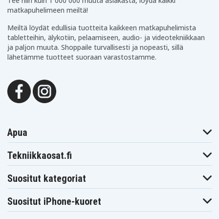
Tee niin kuin 1 000 000 muuta asiakasta, löydä kaikki
Samsung SM-
Samsung SM-
Samsung SM-
matkapuhelimeen meiltä!
J510H/DS
J510K
J510L
Samsung SM-
Samsung SM-
Samsung SM-
J510MN/DS
J510S
J510UN/DS
Meiltä löydät edullisia tuotteita kaikkeen matkapuhelimista
tabletteihin, älykotiin, pelaamiseen, audio- ja videotekniikkaan
ja paljon muuta. Shoppaile turvallisesti ja nopeasti, sillä
lähetämme tuotteet suoraan varastostamme.
Apua
Tekniikkaosat.fi
Suositut kategoriat
Suositut iPhone-kuoret