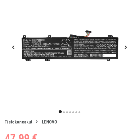
Item
1
item
item
item
item
item
item
item
of
0
Tietokoneakut
LENOVO
1
2
3
4
5
6
7
47,99 €