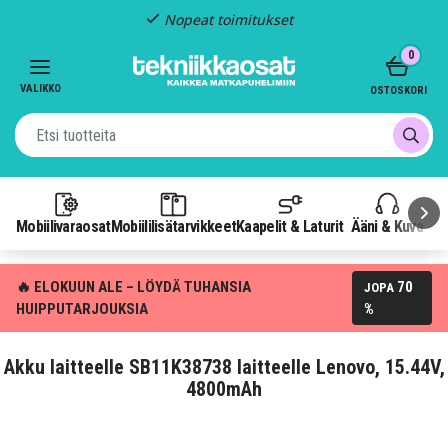
Nopeat toimitukset
Item
0
2
of
VALIKKO
OSTOSKORI
3
Mobiilivaraosat
Mobiililisätarvikkeet
Kaapelit & Laturit
Ääni & Kuva
P
🔥 ELOKUUN ALE – LÖYDÄ TUHANSIA
70
JOPA
HUIPPUTARJOUKSIA
%
Akku laitteelle SB11K38738 laitteelle Lenovo, 15.44V,
4800mAh