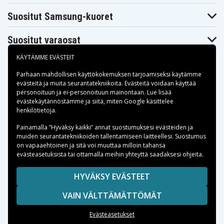
16APH8
16APH8
16APH8
82Y90031MH
82Y90032MB
82Y90033MX
Suositut Samsung-kuoret
Legion Slim 5
Legion Slim 5
Legion Slim 5
16APH8
16APH8
16APH8
82Y9003ARK
82Y9003BFR
82Y9003CPB
Suositut varaosat
Legion Slim 5
Legion Slim 5
Legion Slim 5
16APH8
16APH8
16APH8
KÄYTÄMME EVÄSTEIT
82Y9003DPB
82Y9003EPB
82Y9003FPB
Legion Slim 5
Legion Slim 5
Legion Slim 5
Parhaan mahdollisen käyttökokemuksen tarjoamiseksi käytämme
16APH8
16APH8
16APH8
evästeitä
ja muita seurantatekniikoita. Evästeitä voidaan käyttää
82Y9003GPB
82Y9003HPB
82Y9003JPB
personoituun ja ei-personoituun mainontaan. Lue lisää
Legion Slim 5
Legion Slim 5
Legion Slim 5
Maksuvaihtoehdot
16APH8
16APH8
16APH8
evästekäytännöstämme ja siitä, miten
Google käsittelee
82Y9003KPB
82Y9003LMX
82Y9003MMX
henkilötietoja
.
Legion Slim 5
Legion Slim 5
Legion Slim 5
16APH8
16APH8
16APH8
Toimitusvaihtoehdot
Painamalla ”Hyväksy kaikki” annat suostumuksesi evästeiden ja
82Y9003NMX
82Y9003PMX
82Y9003QMX
muiden seurantatekniikoiden tallentamiseen laitteellesi. Suostumus
Legion Slim 5
Legion Slim 5
Legion Slim 5
on vapaaehtoinen ja sitä voi muuttaa milloin tahansa
16APH8
16APH8
16APH8
evästeasetuksista tai ottamalla meihin yhteyttä saadaksesi ohjeita.
82Y9003RMZ
82Y9003SLM
82Y9003TAR
Legion Slim 5
Legion Slim 5
Legion Slim 5
16APH8
16APH8
16APH8
Copyright © 2026, Spares Nordic AB
HYVÄKSY EVÄSTEET
82Y9003UCL
82Y9003VFR
82Y9003WAU
SIVULLA MAINITUT TAVARAMERKIT OVAT OMISTAJIENSA
Legion Slim 5
Legion Slim 5
Legion Slim 5
VAIN VÄLTTÄMÄTTÖMÄT
16APH8
16APH8
16APH8
OMAISUUTTA.
82Y9003XCC
82Y9003YIN
82Y9004AUK
Legion Slim 5
Legion Slim 5
Legion Slim 5
Evästeasetukset
16APH8
16APH8
16APH8