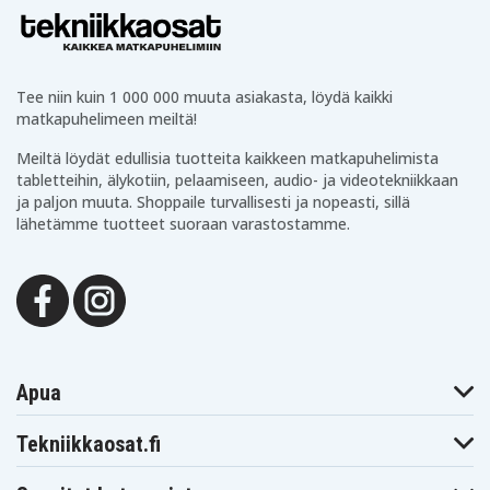
Sony VAIO
Sony VAIO
Sony VAIO
SVE17115FDB
SVE17125CDB
SVE171290X
Sony VAIO VPB-
Sony VAIO VPB-
Sony VAIO VPC-
CB16/B
W112AX/T
CA1
Sony VAIO VPC-
Sony VAIO VPC-
Sony VAIO VPC-
Tee niin kuin 1 000 000 muuta asiakasta, löydä kaikki
CA16
CA1C
CA1C5E
Sony VAIO VPC-
Sony VAIO VPC-
Sony VAIO VPC-
matkapuhelimeen meiltä!
CA1SLE/B
CA1SLE/G
CA1SLE/W
Sony VAIO VPC-
Sony VAIO VPC-
Sony VAIO VPC-
Meiltä löydät edullisia tuotteita kaikkeen matkapuhelimista
CA26EC
CA27EC
CA28EC
tabletteihin, älykotiin, pelaamiseen, audio- ja videotekniikkaan
Sony VAIO VPC-
Sony VAIO VPC-
Sony VAIO VPC-
ja paljon muuta. Shoppaile turvallisesti ja nopeasti, sillä
CA3AFX/PI
CB15FG/D
CB15FX
lähetämme tuotteet suoraan varastostamme.
Sony VAIO VPC-
Sony VAIO VPC-
Sony VAIO VPC-
CB15FX/B
CB16
CB32FDB
Sony VAIO VPC-
Sony VAIO VPC-
Sony VAIO VPC-
CB32FDL
CB37FDD
CB37FDR
Sony VAIO VPC-
Sony VAIO VPC-
Sony VAIO VPC-
CB47FDB
CB48FN/B
EG18FG
Sony VAIO VPC-
Sony VAIO VPC-
Sony VAIO VPC-
EG190S1
EG190S2
EG25FDB
Sony VAIO VPC-
Sony VAIO VPC-
Sony VAIO VPC-
EH21FDB
EH21FDW
EH23FDB
Apua
Sony VAIO VPC-
Sony VAIO VPC-
Sony VAIO VPC-
EH25FDL
EH25FDP
EH25FDW
Tekniikkaosat.fi
Sony VAIO VPC-
Sony VAIO VPC-
Sony VAIO VPC-
EH31FDB
EH31FDP
EH31FDW
Sony VAIO VPC-
Sony VAIO VPC-
Sony VAIO VPC-