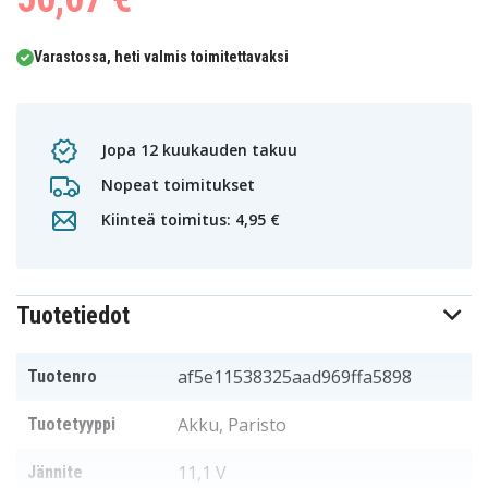
Varastossa, heti valmis toimitettavaksi
Jopa 12 kuukauden takuu
Nopeat toimitukset
Kiinteä toimitus: 4,95 €
Tuotetiedot
af5e11538325aad969ffa5898
Tuotenro
Akku, Paristo
Tuotetyyppi
11,1 V
Jännite