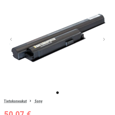
Item
1
item
of
0
Tietokoneakut
Sony
1
50,07 €