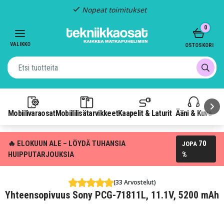
Nopeat toimitukset
Item
0
2
of
VALIKKO
OSTOSKORI
3
Mobiilivaraosat
Mobiililisätarvikkeet
Kaapelit & Laturit
Ääni & Kuva
P
🔥 ELOKUUN ALE – LÖYDÄ TUHANSIA
70
JOPA
HUIPPUTARJOUKSIA
%
(33 Arvostelut)
Yhteensopivuus Sony PCG-71811L, 11.1V, 5200 mAh