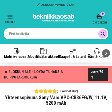
Nopeat toimitukset
Item
0
2
of
VALIKKO
OSTOSKORI
3
Mobiilivaraosat
Mobiililisätarvikkeet
Kaapelit & Laturit
Ääni & Kuva
P
🔥 ELOKUUN ALE – LÖYDÄ TUHANSIA
70
JOPA
HUIPPUTARJOUKSIA
%
(33 Arvostelut)
Yhteensopivuus Sony Vaio VPC-CB36FG/W, 11.1V,
5200 mAh