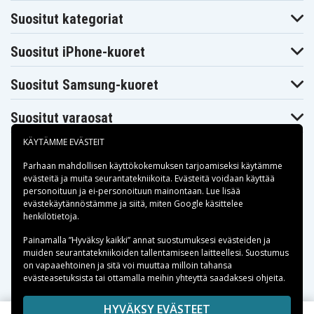
Sony VAIO VPC-
Sony VAIO VPC-
Sony VAIO VPC-
Suositut kategoriat
EH33FDB
EH33FDP
EH33FDW
Sony VAIO VPC-
Sony VAIO VPC-
Sony VAIO VPC-
EH35FDB
EH36EG/B
EH38FG/P
Suositut iPhone-kuoret
Sony VAIO VPC-
Sony VAIO VPC-
Sony VAIO VPC-
EH3AEN/W
EJ15 FG/B
EL15EC
Sony VAIO VPC-
Sony VAIO VPC-
Sony VAIO VPC-
Suositut Samsung-kuoret
EL16 FG/B
W112XX
W211ADL
Sony VAIO VPC-
Sony VPCEG-
Sony VPCEG-
W211AX/W
111T
112T
Suositut varaosat
Sony VPCEG-
Sony VPCEG-
Sony Vaio
211T
212T
SVE141100C
KÄYTÄMME EVÄSTEIT
Sony Vaio
Sony Vaio
Sony Vaio
SVE14111EG
SVE14111EGB
SVE14111EN
Parhaan mahdollisen käyttökokemuksen tarjoamiseksi käytämme
Sony Vaio
Sony Vaio
Sony Vaio
evästeitä
ja muita seurantatekniikoita. Evästeitä voidaan käyttää
SVE14111ENB
SVE14112EA
SVE14112EAB
personoituun ja ei-personoituun mainontaan. Lue lisää
Sony Vaio
Sony Vaio
Sony Vaio
Maksuvaihtoehdot
SVE14112EF
SVE14112EFB
SVE14112EG
evästekäytännöstämme ja siitä, miten
Google käsittelee
Sony Vaio
Sony Vaio
Sony Vaio
henkilötietoja
.
SVE14112EGB
SVE14112EH
SVE14112EHB
Toimitusvaihtoehdot
Sony Vaio
Sony Vaio
Sony Vaio
Painamalla ”Hyväksy kaikki” annat suostumuksesi evästeiden ja
SVE14112EN
SVE14112ENB
SVE14113EG
muiden seurantatekniikoiden tallentamiseen laitteellesi. Suostumus
Sony Vaio
Sony Vaio
Sony Vaio
on vapaaehtoinen ja sitä voi muuttaa milloin tahansa
SVE14113EGB
SVE14113EN
SVE14113ENB
evästeasetuksista tai ottamalla meihin yhteyttä saadaksesi ohjeita.
Sony Vaio
Sony Vaio
Sony Vaio
SVE14115FA
SVE14115FAB
SVE14115FG
Copyright © 2026, Spares Nordic AB
HYVÄKSY EVÄSTEET
Sony Vaio
Sony Vaio
Sony Vaio