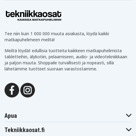
SVE151290X
SVE1512KCXS
SVE1512NCXB
Sony VAIO
Sony VAIO
Sony VAIO
SVE17115FDB
SVE17125CDB
SVE171290X
Sony VAIO VPB-
Sony VAIO VPB-
Sony VAIO VPC-
CB16/B
W112AX/T
CA1
Sony VAIO VPC-
Sony VAIO VPC-
Sony VAIO VPC-
Tee niin kuin 1 000 000 muuta asiakasta, löydä kaikki
CA16
CA1C
CA1C5E
Sony VAIO VPC-
Sony VAIO VPC-
Sony VAIO VPC-
matkapuhelimeen meiltä!
CA1SLE/B
CA1SLE/G
CA1SLE/W
Sony VAIO VPC-
Sony VAIO VPC-
Sony VAIO VPC-
Meiltä löydät edullisia tuotteita kaikkeen matkapuhelimista
CA26EC
CA27EC
CA28EC
tabletteihin, älykotiin, pelaamiseen, audio- ja videotekniikkaan
Sony VAIO VPC-
Sony VAIO VPC-
Sony VAIO VPC-
ja paljon muuta. Shoppaile turvallisesti ja nopeasti, sillä
CA3AFX/PI
CB15FG/D
CB15FX
lähetämme tuotteet suoraan varastostamme.
Sony VAIO VPC-
Sony VAIO VPC-
Sony VAIO VPC-
CB15FX/B
CB16
CB32FDB
Sony VAIO VPC-
Sony VAIO VPC-
Sony VAIO VPC-
CB32FDL
CB37FDD
CB37FDR
Sony VAIO VPC-
Sony VAIO VPC-
Sony VAIO VPC-
CB47FDB
CB48FN/B
EG18FG
Sony VAIO VPC-
Sony VAIO VPC-
Sony VAIO VPC-
EG190S1
EG190S2
EG25FDB
Sony VAIO VPC-
Sony VAIO VPC-
Sony VAIO VPC-
EH21FDB
EH21FDW
EH23FDB
Apua
Sony VAIO VPC-
Sony VAIO VPC-
Sony VAIO VPC-
EH25FDL
EH25FDP
EH25FDW
Tekniikkaosat.fi
Sony VAIO VPC-
Sony VAIO VPC-
Sony VAIO VPC-
EH31FDB
EH31FDP
EH31FDW