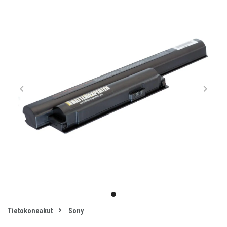
Item
1
item
of
0
Tietokoneakut
Sony
1