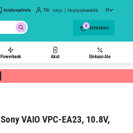
Yritys
|
Yksityishenkilö
Asiakaspalvelu
Tili
FI
0
Ostoskori
Powerbank
Akut
Elokuun Ale
Sony VAIO VPC-EA23, 10.8V,