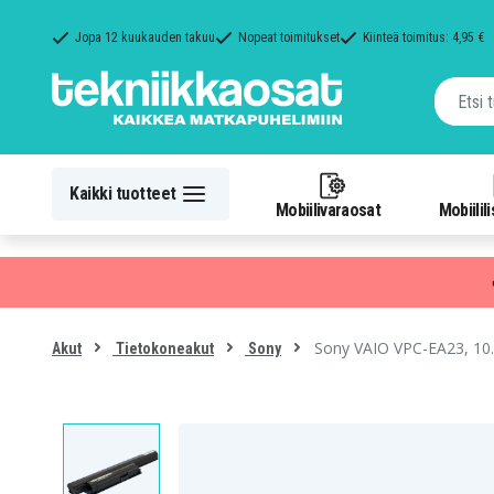
Jopa 12 kuukauden takuu
Nopeat toimitukset
Kiinteä toimitus: 4,95 €
Kaikki tuotteet
Mobiilivaraosat
Mobiilil
Sony VAIO VPC-EA23, 10
Akut
Tietokoneakut
Sony