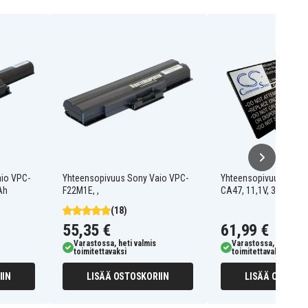
io VPC-
Yhteensopivuus Sony Vaio VPC-
Yhteensopivuus Sony 
Ah
F22M1E, ,
CA47, 11,1V, 3600mA
(18)
55,35 €
61,99 €
Varastossa, heti valmis
Varastossa, heti valm
toimitettavaksi
toimitettavaksi
IIN
LISÄÄ OSTOSKORIIN
LISÄÄ OSTOSKO