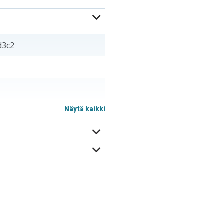
d3c2
Näytä kaikki
m