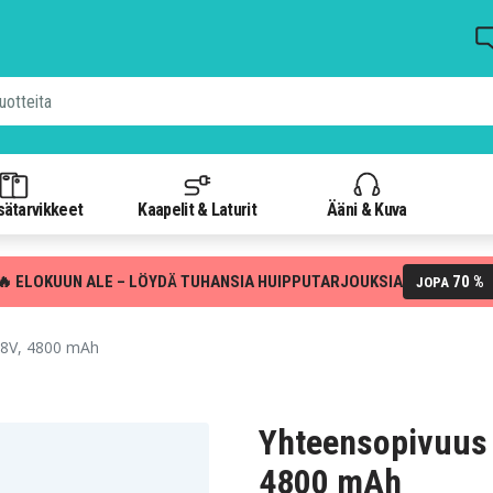
isätarvikkeet
Kaapelit & Laturit
Ääni & Kuva
🔥 ELOKUUN ALE – LÖYDÄ TUHANSIA HUIPPUTARJOUKSIA
70 %
JOPA
.8V, 4800 mAh
Yhteensopivuus 
4800 mAh