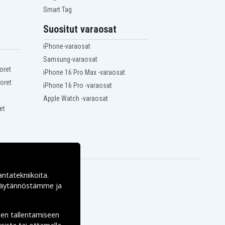
Smart Tag
Suositut varaosat
iPhone-varaosat
Samsung-varaosat
oret
iPhone 16 Pro Max -varaosat
oret
iPhone 16 Pro -varaosat
Apple Watch -varaosat
et
antatekniikoita.
ekäytännöstämme ja
den tallentamiseen