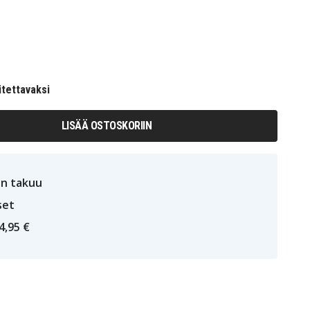
itettavaksi
LISÄÄ OSTOSKORIIN
n takuu
set
4,95 €