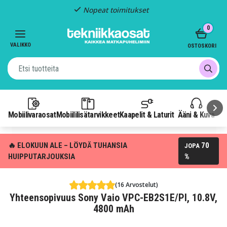
Nopeat toimitukset
Item
0
2
of
VALIKKO
OSTOSKORI
3
Mobiilivaraosat
Mobiililisätarvikkeet
Kaapelit & Laturit
Ääni & Kuva
P
🔥 ELOKUUN ALE – LÖYDÄ TUHANSIA
70
JOPA
HUIPPUTARJOUKSIA
%
(16 Arvostelut)
Yhteensopivuus Sony Vaio VPC-EB2S1E/PI, 10.8V,
4800 mAh