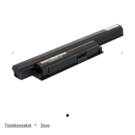
Item
1
item
of
0
Tietokoneakut
Sony
1