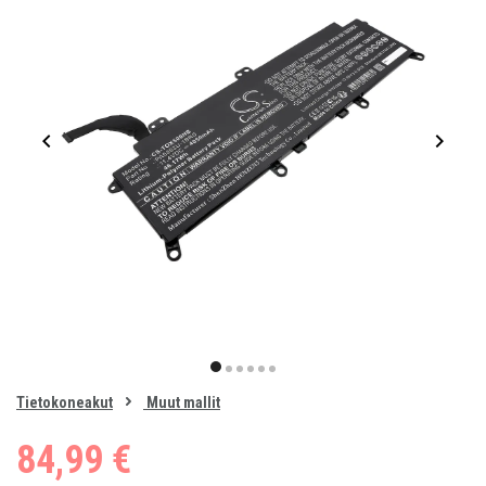
Item
1
item
item
item
item
item
item
of
0
Tietokoneakut
Muut mallit
1
2
3
4
5
6
84,99 €