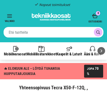
Nopeat toimitukset
Item
0
2
of
VALIKKO
OSTOSKORI
3
Mobiilivaraosat
Mobiililisätarvikkeet
Kaapelit & Laturit
Ääni & Kuva
P
🔥 ELOKUUN ALE – LÖYDÄ TUHANSIA
70
JOPA
HUIPPUTARJOUKSIA
%
Yhteensopivuus Tecra X50-F-12Q, ,