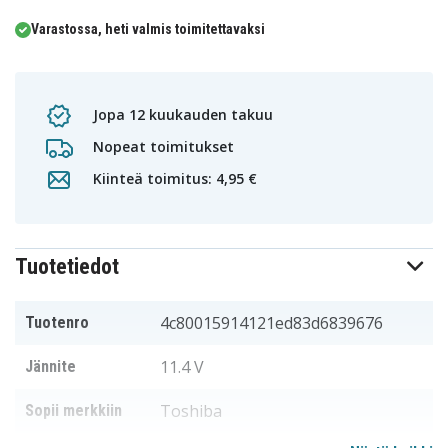
Varastossa, heti valmis toimitettavaksi
Jopa 12 kuukauden takuu
Nopeat toimitukset
Kiinteä toimitus: 4,95 €
Tuotetiedot
4c80015914121ed83d6839676
Tuotenro
11.4 V
Jännite
Toshiba
Sopii merkkiin