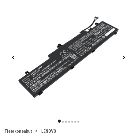
Item
1
item
item
item
item
item
item
item
of
0
Tietokoneakut
LENOVO
1
2
3
4
5
6
7