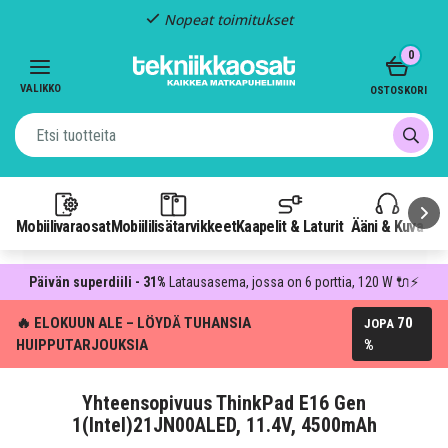
Nopeat toimitukset
Item
0
2
of
VALIKKO
OSTOSKORI
3
Mobiilivaraosat
Mobiililisätarvikkeet
Kaapelit & Laturit
Ääni & Kuva
P
Päivän superdiili - 31%
Latausasema, jossa on 6 porttia, 120 W 🔌⚡
🔥 ELOKUUN ALE – LÖYDÄ TUHANSIA
70
JOPA
HUIPPUTARJOUKSIA
%
Yhteensopivuus ThinkPad E16 Gen
1(Intel)21JN00ALED, 11.4V, 4500mAh