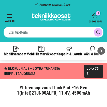
Nopeat toimitukset
Item
0
2
of
VALIKKO
OSTOSKORI
3
Mobiilivaraosat
Mobiililisätarvikkeet
Kaapelit & Laturit
Ääni & Kuva
P
🔥 ELOKUUN ALE – LÖYDÄ TUHANSIA
70
JOPA
HUIPPUTARJOUKSIA
%
Yhteensopivuus ThinkPad E16 Gen
1(Intel)21JN00ALFR, 11.4V, 4500mAh