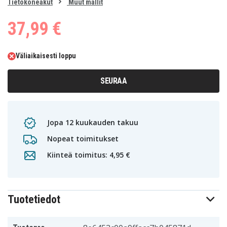
0
Tietokoneakut
Muut mallit
1
37,99 €
Väliaikaisesti loppu
SEURAA
Jopa 12 kuukauden takuu
Nopeat toimitukset
Kiinteä toimitus: 4,95 €
Tuotetiedot