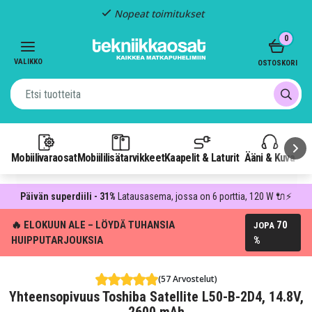
Nopeat toimitukset
Item
0
2
of
VALIKKO
OSTOSKORI
3
Mobiilivaraosat
Mobiililisätarvikkeet
Kaapelit & Laturit
Ääni & Kuva
P
Päivän superdiili - 31%
Latausasema, jossa on 6 porttia, 120 W 🔌⚡
🔥 ELOKUUN ALE – LÖYDÄ TUHANSIA
70
JOPA
HUIPPUTARJOUKSIA
%
(57 Arvostelut)
Yhteensopivuus Toshiba Satellite L50-B-2D4, 14.8V,