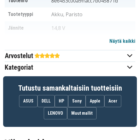
8e6453c00a9ffacc7b045871d
Tuotenro
Akku, Paristo
Tuotetyyppi
14,8 V
Jännite
Näytä kaikki
Toshiba
Sopii merkkiin
Arvostelut
277,30 x 31,50 x 21,30 mm
Mitat
Kategoriat
2600 mAh
Kapasiteetti
Tutustu samankaltaisiin tuotteisiin
Akku korvaa:
G71C000HW110
G71C000J110
G71C000J7510
ASUS
DELL
HP
Sony
Apple
Acer
PA5184U
PA5184U-1BRS
PA5185U
PA5185U-1BRS
PA5186U-1BRS
PA5195U-1BRS
LENOVO
Muut mallit
PSCLVA-002001
Akku on yhteensopiva seuraavien mallien kanssa: