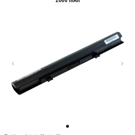
2600 mAh
Item
1
item
of