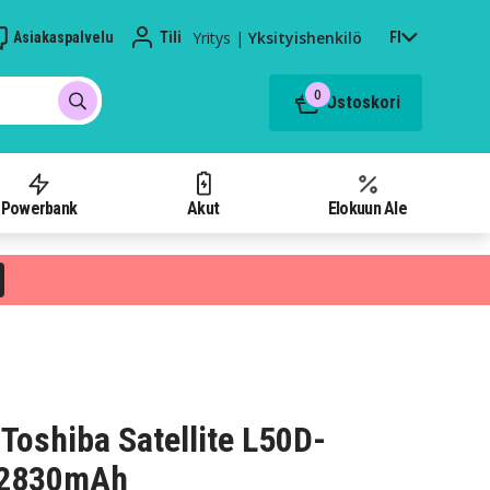
Yritys
|
Yksityishenkilö
Asiakaspalvelu
Tili
FI
0
Ostoskori
Powerbank
Akut
Elokuun Ale
Toshiba Satellite L50D-
 2830mAh