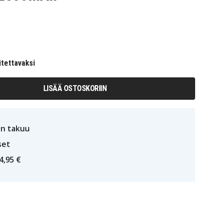
itettavaksi
LISÄÄ OSTOSKORIIN
n takuu
set
4,95 €