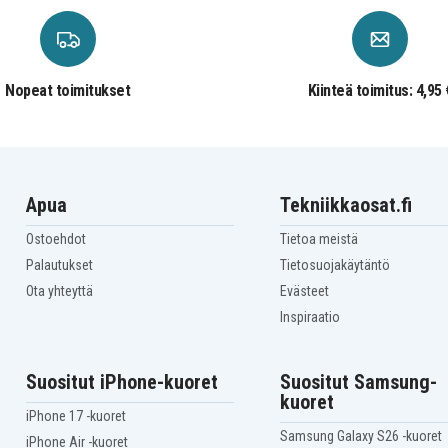
PSKKWA-00L007SATELLITE
PSKKWA-00M007
Toshiba SATELLITE
PSKLAA-002001
Toshiba SATELLITE
Nopeat toimitukset
Kiinteä toimitus: 4,95 
PSKLAA-033001
Toshiba SATELLITE
PSKLNA-00P001
Toshiba SATELLITE
PSKLNA-01R00J
Toshiba SATELLITE
PSKLWA-006002
Apua
Tekniikkaosat.fi
Toshiba SATELLITE
PSKM2A-009005
Ostoehdot
Tietoa meistä
Toshiba SATELLITE
PSPMHA-01600L
Palautukset
Tietosuojakäytäntö
Toshiba SATELLITE
PSPMHA-09M04S
Ota yhteyttä
Evästeet
Toshiba SATELLITE
Inspiraatio
PSPNUA-02N00R
Toshiba SATELLITE
PSPNVA-01E00N
Toshiba SATELLITE S55-
Suositut iPhone-kuoret
Suositut Samsung-
A5169
kuoret
O
Toshiba SATELLITE-PRO
iPhone 17 -kuoret
PSKK7A-002002
Samsung Galaxy S26 -kuoret
O
Toshiba Satelite P50-A-
iPhone Air -kuoret