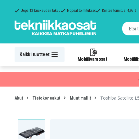
Jopa 12 kuukauden takuu
Nopeat toimitukset
Kiinteä toimitus: 4,95 €
Kaikki tuotteet
Mobiilivaraosat
Mobiilil
Toshiba Satellite
Akut
Tietokoneakut
Muut mallit