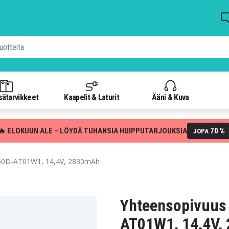
isätarvikkeet
Kaapelit & Laturit
Ääni & Kuva
🔥 ELOKUUN ALE – LÖYDÄ TUHANSIA HUIPPUTARJOUKSIA
70 %
JOPA
 L50D-AT01W1, 14,4V, 2830mAh
Yhteensopivuus 
AT01W1, 14,4V,