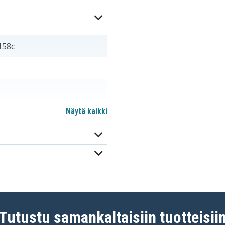
158c
Näytä kaikki
Tutustu samankaltaisiin tuotteisii