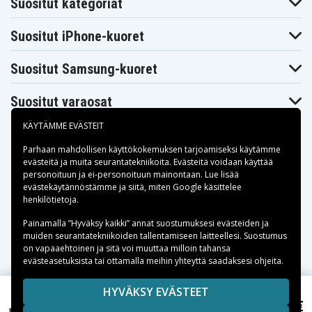
Suositut kategoriat
Toshiba
Toshiba
Toshiba
Dynabook
Dynabook
Dynabook
Satellite T551
Satellite T571
T350
Suositut iPhone-kuoret
Toshiba
Toshiba
Toshiba
Dynabook
Dynabook
Dynabook
T350/34BB
T350/34BR
T350/34BW
Suositut Samsung-kuoret
Toshiba
Toshiba
Toshiba
Dynabook
Dynabook
Dynabook
T350/46BB
T350/46BR
T350/46BW
Suositut varaosat
Toshiba
Toshiba
Toshiba
Dynabook
Dynabook
Dynabook
KÄYTÄMME EVÄSTEIT
T350/56BB
T350/56BR
T350/56BW
Toshiba
Toshiba
Toshiba
Dynabook
Dynabook
Dynabook
Parhaan mahdollisen käyttökokemuksen tarjoamiseksi käytämme
T351
T351/34CB
T351/34CR
evästeitä
ja muita seurantatekniikoita. Evästeitä voidaan käyttää
Toshiba
Toshiba
Toshiba
personoituun ja ei-personoituun mainontaan. Lue lisää
Dynabook
Dynabook
Dynabook
Maksuvaihtoehdot
evästekäytännöstämme ja siitä, miten
Google käsittelee
T351/46CR
T351/46CW
T351/57CB
henkilötietoja
.
Toshiba
Toshiba
Toshiba
Dynabook
Dynabook
Dynabook
Toimitusvaihtoehdot
Painamalla ”Hyväksy kaikki” annat suostumuksesi evästeiden ja
T351/57CR
T351/57CW
T550/D8AB
muiden seurantatekniikoiden tallentamiseen laitteellesi. Suostumus
Toshiba
Toshiba
Toshiba
Dynabook
Dynabook T551-
Dynabook
on vapaaehtoinen ja sitä voi muuttaa milloin tahansa
T551
58B
T551-58BB
evästeasetuksista tai ottamalla meihin yhteyttä saadaksesi ohjeita.
Toshiba
Toshiba
Toshiba
Dynabook
Dynabook T551-
Dynabook
T551-58BW
Copyright © 2026, Spares Nordic AB
D8B
T551/58CB
HYVÄKSY EVÄSTEET
Toshiba
Toshiba
Toshiba
SIVULLA MAINITUT TAVARAMERKIT OVAT OMISTAJIENSA
49,99 €
Toshiba Satellite L650-1PQ, ,