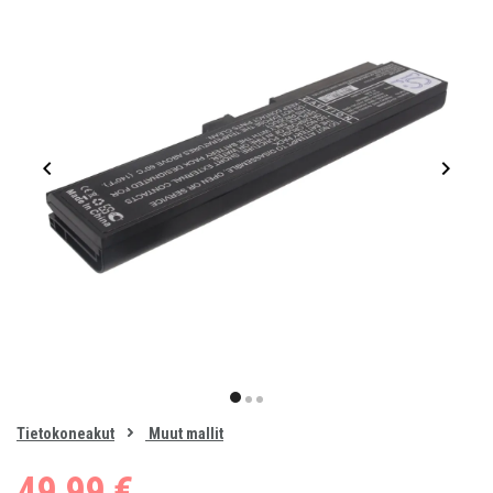
Item
1
item
item
item
of
0
Tietokoneakut
Muut mallit
1
2
3
49,99 €