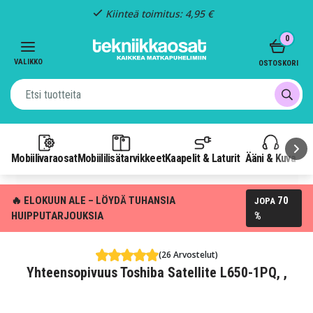
Kiinteä toimitus: 4,95 €
Item
0
3
of
VALIKKO
OSTOSKORI
3
Mobiilivaraosat
Mobiililisätarvikkeet
Kaapelit & Laturit
Ääni & Kuva
P
🔥 ELOKUUN ALE – LÖYDÄ TUHANSIA
70
JOPA
HUIPPUTARJOUKSIA
%
(26 Arvostelut)
Yhteensopivuus Toshiba Satellite L650-1PQ, ,