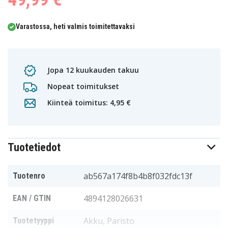
Varastossa, heti valmis toimitettavaksi
Jopa 12 kuukauden takuu
Nopeat toimitukset
Kiinteä toimitus: 4,95 €
Tuotetiedot
ab567a174f8b4b8f032fdc13f
Tuotenro
4894128026631
EAN / GTIN
Akku, Paristo
Tuotetyyppi