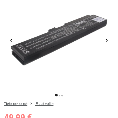
Item
1
item
item
item
of
0
Tietokoneakut
Muut mallit
1
2
3
49,99 €