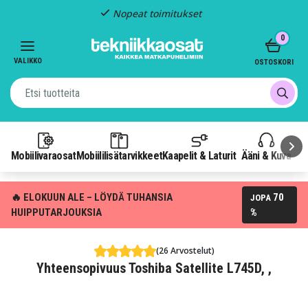
Nopeat toimitukset
Item
0
2
of
VALIKKO
OSTOSKORI
3
Mobiilivaraosat
Mobiililisätarvikkeet
Kaapelit & Laturit
Ääni & Kuva
P
🔥 ELOKUUN ALE – LÖYDÄ TUHANSIA
70
JOPA
HUIPPUTARJOUKSIA
%
(26 Arvostelut)
Yhteensopivuus Toshiba Satellite L745D, ,