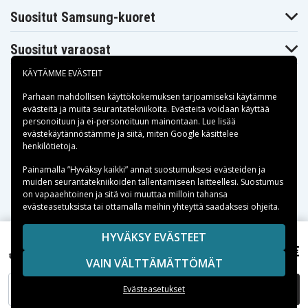
Dynabook
Dynabook
Dynabook
T551/58CW
T551/T4CB
T551/T4CW
Suositut Samsung-kuoret
Toshiba
Toshiba
Toshiba
Dynabook
Dynabook
Dynabook
T551/T5CB
T551/T6CB
T560/58AB
Suositut varaosat
Toshiba
Toshiba
Toshiba
Dynabook
Dynabook
Dynabook TV/74
KÄYTÄMME EVÄSTEIT
T560/58AW
TV/74MBL
Toshiba
Toshiba
Toshiba
Parhaan mahdollisen käyttökokemuksen tarjoamiseksi käytämme
Dynabook
Dynabook
Dynabook TX/77
TV/74NWH
TX/77MBL
evästeitä
ja muita seurantatekniikoita. Evästeitä voidaan käyttää
Toshiba
Toshiba
personoituun ja ei-personoituun mainontaan. Lue lisää
Toshiba
Dynabook
DynabookSatellite
Maksuvaihtoehdot
evästekäytännöstämme ja siitä, miten
Google käsittelee
Equium U400
TX/77NWH
B371/C
henkilötietoja
.
Toshiba
Toshiba
Toshiba Equium
Equium U400-
Equium U400-
Toimitusvaihtoehdot
U400-145
Painamalla ”Hyväksy kaikki” annat suostumuksesi evästeiden ja
124
146
muiden seurantatekniikoiden tallentamiseen laitteellesi. Suostumus
Toshiba Mini
Toshiba Mini
Toshiba Mini
on vapaaehtoinen ja sitä voi muuttaa milloin tahansa
NB510
NB510-10D
NB510-10R
evästeasetuksista tai ottamalla meihin yhteyttä saadaksesi ohjeita.
Toshiba Mini
Toshiba Mini
Toshiba Mini
NB510-119
NB510-11E
NB510-11G
Toshiba Mini
Toshiba Mini
Toshiba
Copyright © 2026, Spares Nordic AB
HYVÄKSY EVÄSTEET
NB510-11H
NB510-11J
Portege M800
SIVULLA MAINITUT TAVARAMERKIT OVAT OMISTAJIENSA
49,99 €
Toshiba Satellite L745D, ,
Toshiba
Toshiba
Toshiba Portege
VAIN VÄLTTÄMÄTTÖMÄT
Portege M800
OMAISUUTTA.
Portege M800-
M800-101
-11J
105
Toshiba
Toshiba
LISÄÄ OSTOSKORIIN
Evästeasetukset
Toshiba Portege
Portege M800-
Portege M800-
M800-107
106
10A