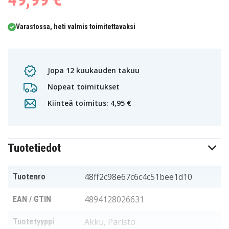
Varastossa, heti valmis toimitettavaksi
Jopa 12 kuukauden takuu
Nopeat toimitukset
Kiinteä toimitus: 4,95 €
Tuotetiedot
48ff2c98e67c6c4c51bee1d10
Tuotenro
4894128026631
EAN / GTIN
Akku, Paristo
Tuotetyyppi