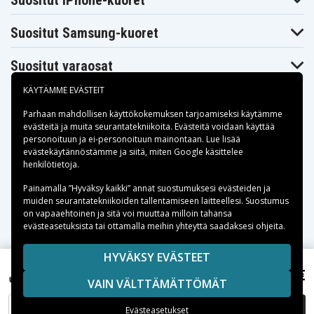
Suositut iPhone-kuoret
Satellite L735-
Satellite L735-
Satellite L735-
S3210BN
S3210RD
S3210WH
Suositut Samsung-kuoret
Toshiba
Toshiba
Toshiba
Satellite L735-
Satellite L735-
Satellite L735-
S3220
S3220RD
S3221
Suositut varaosat
Toshiba
Toshiba
Toshiba
Satellite L735-
Satellite L735-
Satellite L735-
S3350
S3370
S9310D
KÄYTÄMME EVÄSTEIT
Toshiba
Toshiba
Toshiba
Satellite L735-
Satellite L735-
Satellite L735D-
Parhaan mahdollisen käyttökokemuksen tarjoamiseksi käytämme
S9311D
S9312BN
S3300
evästeitä
ja muita seurantatekniikoita. Evästeitä voidaan käyttää
Toshiba
Toshiba
Toshiba
personoituun ja ei-personoituun mainontaan. Lue lisää
Satellite L740-
Satellite L740-
Satellite L740
Maksuvaihtoehdot
01R
01T
evästekäytännöstämme ja siitä, miten
Google käsittelee
Toshiba
Toshiba
Toshiba
henkilötietoja
.
Satellite L740-
Satellite L740-
Satellite L740-
BT4N11
BT4N22
ST4N02
Toimitusvaihtoehdot
Painamalla ”Hyväksy kaikki” annat suostumuksesi evästeiden ja
Toshiba
Toshiba
Toshiba
muiden seurantatekniikoiden tallentamiseen laitteellesi. Suostumus
Satellite L740-
Satellite L745-
Satellite L745
on vapaaehtoinen ja sitä voi muuttaa milloin tahansa
ST5N02
S4210
evästeasetuksista tai ottamalla meihin yhteyttä saadaksesi ohjeita.
Toshiba
Toshiba
Toshiba
Satellite L745-
Satellite L745-
Satellite L745-
S4235
S4302
S4310
Copyright © 2026, Spares Nordic AB
HYVÄKSY EVÄSTEET
Toshiba
Toshiba
Toshiba
SIVULLA MAINITUT TAVARAMERKIT OVAT OMISTAJIENSA
Satellite L745-
Satellite L745D-
47,99 €
Satellite L745D
Toshiba Satellite L755-S5255, 10,8V, 4400 mAh
S9423RD
S4214
VAIN VÄLTTÄMÄTTÖMÄT
OMAISUUTTA.
Toshiba
Toshiba
Toshiba
Satellite L745D-
Satellite L745D-
Satellite L745D-
LISÄÄ OSTOSKORIIN
Evästeasetukset