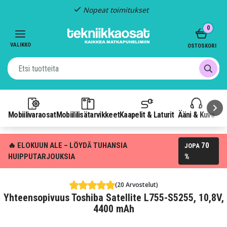
Nopeat toimitukset
Item
0
2
of
VALIKKO
OSTOSKORI
3
Mobiilivaraosat
Mobiililisätarvikkeet
Kaapelit & Laturit
Ääni & Kuva
P
🔥 ELOKUUN ALE – LÖYDÄ TUHANSIA
70
JOPA
HUIPPUTARJOUKSIA
%
(20 Arvostelut)
Yhteensopivuus Toshiba Satellite L755-S5255, 10,8V,
4400 mAh