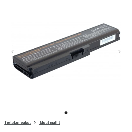
Item
1
item
of
0
Tietokoneakut
Muut mallit
1