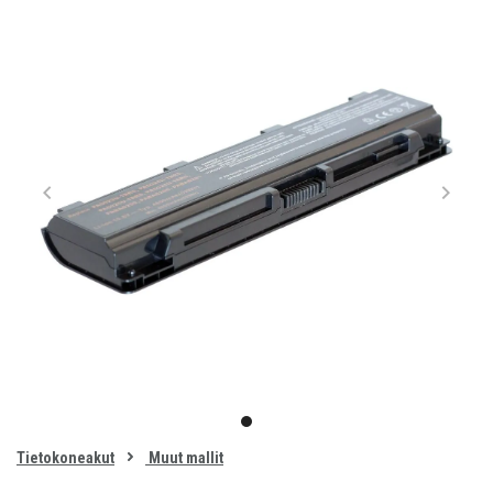
Item
1
item
of
0
Tietokoneakut
Muut mallit
1