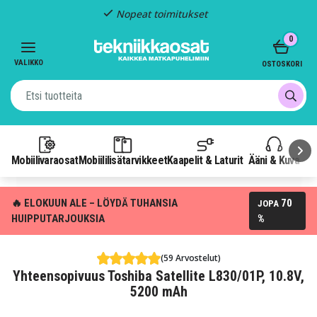
Nopeat toimitukset
Item
0
2
of
VALIKKO
OSTOSKORI
3
Mobiilivaraosat
Mobiililisätarvikkeet
Kaapelit & Laturit
Ääni & Kuva
P
🔥 ELOKUUN ALE – LÖYDÄ TUHANSIA
70
JOPA
HUIPPUTARJOUKSIA
%
(59 Arvostelut)
Yhteensopivuus Toshiba Satellite L830/01P, 10.8V,
5200 mAh