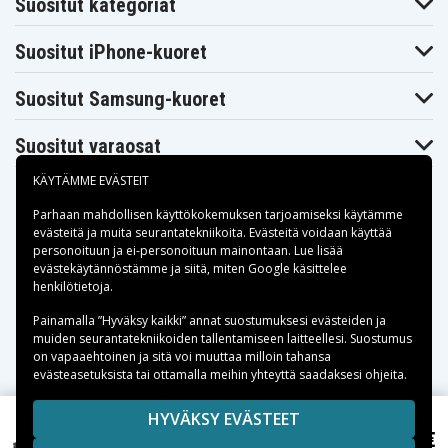
Suositut kategoriat
Toshiba
Toshiba
Toshiba
Dynabook
Dynabook
Dynabook
Satellite T551
Satellite T571
T350
Suositut iPhone-kuoret
Toshiba
Toshiba
Toshiba
Dynabook
Dynabook
Dynabook
T350/34BB
T350/34BR
T350/34BW
Suositut Samsung-kuoret
Toshiba
Toshiba
Toshiba
Dynabook
Dynabook
Dynabook
T350/46BB
T350/46BR
T350/46BW
Suositut varaosat
Toshiba
Toshiba
Toshiba
Dynabook
Dynabook
Dynabook
KÄYTÄMME EVÄSTEIT
T350/56BB
T350/56BR
T350/56BW
Toshiba
Toshiba
Toshiba
Dynabook
Dynabook
Dynabook
Parhaan mahdollisen käyttökokemuksen tarjoamiseksi käytämme
T351
T351/34CB
T351/34CR
evästeitä
ja muita seurantatekniikoita. Evästeitä voidaan käyttää
Toshiba
Toshiba
Toshiba
personoituun ja ei-personoituun mainontaan. Lue lisää
Dynabook
Dynabook
Dynabook
Maksuvaihtoehdot
evästekäytännöstämme ja siitä, miten
Google käsittelee
T351/46CR
T351/46CW
T351/57CB
henkilötietoja
.
Toshiba
Toshiba
Toshiba
Dynabook
Dynabook
Dynabook
Toimitusvaihtoehdot
Painamalla ”Hyväksy kaikki” annat suostumuksesi evästeiden ja
T351/57CR
T351/57CW
T550/D8AB
muiden seurantatekniikoiden tallentamiseen laitteellesi. Suostumus
Toshiba
Toshiba
Toshiba
Dynabook
Dynabook T551-
Dynabook
on vapaaehtoinen ja sitä voi muuttaa milloin tahansa
T551
58B
T551-58BB
evästeasetuksista tai ottamalla meihin yhteyttä saadaksesi ohjeita.
Toshiba
Toshiba
Toshiba
Dynabook
Dynabook T551-
Dynabook
T551-58BW
Copyright © 2026, Spares Nordic AB
D8B
T551/58CB
HYVÄKSY EVÄSTEET
Toshiba
Toshiba
Toshiba
SIVULLA MAINITUT TAVARAMERKIT OVAT OMISTAJIENSA
49,99 €
Toshiba Satellite Pro PS300C-03ZET, ,