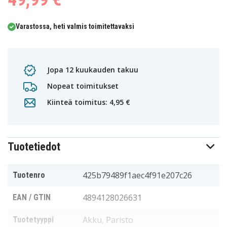
Varastossa, heti valmis toimitettavaksi
Jopa 12 kuukauden takuu
Nopeat toimitukset
Kiinteä toimitus: 4,95 €
Tuotetiedot
425b79489f1aec4f91e207c26
Tuotenro
4894128026631
EAN / GTIN
Akku, Paristo
Tuotetyyppi