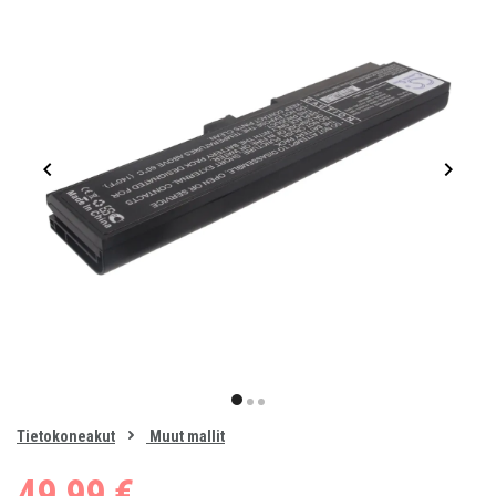
Item
1
item
item
item
of
0
Tietokoneakut
Muut mallit
1
2
3
49,99 €