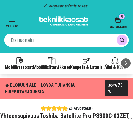
Nopeat toimitukset
Item
0
2
of
VALIKKO
OSTOSKORI
3
Mobiilivaraosat
Mobiililisätarvikkeet
Kaapelit & Laturit
Ääni & Kuva
P
🔥 ELOKUUN ALE – LÖYDÄ TUHANSIA
70
JOPA
HUIPPUTARJOUKSIA
%
(26 Arvostelut)
Yhteensopivuus Toshiba Satellite Pro PS300C-03ZET, ,