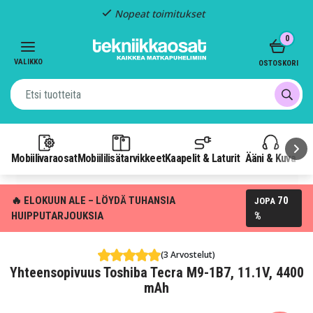
Nopeat toimitukset
Item
0
2
of
VALIKKO
OSTOSKORI
3
Mobiilivaraosat
Mobiililisätarvikkeet
Kaapelit & Laturit
Ääni & Kuva
P
🔥 ELOKUUN ALE – LÖYDÄ TUHANSIA
70
JOPA
HUIPPUTARJOUKSIA
%
(3 Arvostelut)
Yhteensopivuus Toshiba Tecra M9-1B7, 11.1V, 4400
mAh