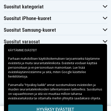
Dynabook
Dynabook
Satellite K30
Satellite K31
Satellite K32V
Suositut kategoriat
226E/W
Toshiba
Toshiba
Toshiba
Dynabook
Dynabook
Dynabook
Suositut iPhone-kuoret
Satellite
Satellite L20
Satellite L21
PXW/55KW
Toshiba
Toshiba
Toshiba
Suositut Samsung-kuoret
Dynabook
Dynabook
Dynabook
Satellite
Satellite
Satellite T10
PXW57KW
PXW59KW
130C/4
Suositut varaosat
Toshiba
Toshiba
Toshiba
Dynabook
Dynabook
Dynabook
Satellite T10
Satellite T10
Satellite T10
KÄYTÄMME EVÄSTEIT
130C/5
150L/4
150L/5
Toshiba
Toshiba
Toshiba
Parhaan mahdollisen käyttökokemuksen tarjoamiseksi käytämme
Dynabook
Dynabook
Dynabook
evästeitä
ja muita seurantatekniikoita. Evästeitä voidaan käyttää
Satellite T11
Satellite T11
Satellite T11
130C/4
130C/5
personoituun ja ei-personoituun mainontaan. Lue lisää
Maksuvaihtoehdot
Toshiba
Toshiba
Toshiba
evästekäytännöstämme ja siitä, miten
Google käsittelee
Dynabook
Dynabook
Dynabook
henkilötietoja
.
Satellite T11
Satellite T11
Satellite T12
160L/4
160L/5
140C/4
Toimitusvaihtoehdot
Painamalla ”Hyväksy kaikki” annat suostumuksesi evästeiden ja
Toshiba
Toshiba
Toshiba
muiden seurantatekniikoiden tallentamiseen laitteellesi. Suostumus
Dynabook
Dynabook
Dynabook
on vapaaehtoinen ja sitä voi muuttaa milloin tahansa
Satellite T12
Satellite T12
Satellite T20
140C/5
170L/5
evästeasetuksista tai ottamalla meihin yhteyttä saadaksesi ohjeita.
Toshiba
Toshiba
Toshiba
Dynabook
Dynabook
Dynabook
Copyright © 2026, Spares Nordic AB
HYVÄKSY EVÄSTEET
Satellite T20
Satellite T20
Satellite T20