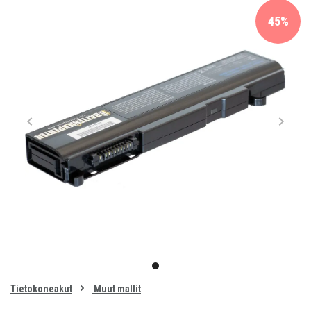
45%
Item
1
item
of
0
Tietokoneakut
Muut mallit
1