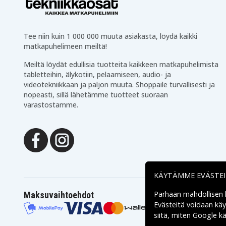
AV205
Toshiba Satellite A50-101
Toshiba Satellite A50-
Toshiba Satellite A50-108
Toshiba Satellite A50-
Toshiba Satellite A50-112
Toshiba Satellite A50-
Tee niin kuin 1 000 000 muuta asiakasta, löydä kaikki
Toshiba Satellite A50-492
Toshiba Satellite A50-
matkapuhelimeen meiltä!
Toshiba Satellite A50-542
Toshiba Satellite A50-
Toshiba Satellite A55-
Toshiba Satellite A55-
Meiltä löydät edullisia tuotteita kaikkeen matkapuhelimista
S106
S1063
tabletteihin, älykotiin, pelaamiseen, audio- ja
Toshiba Satellite A55-
Toshiba Satellite A55-
S1065
S1066
videotekniikkaan ja paljon muuta. Shoppaile turvallisesti ja
Toshiba Satellite A55-
Toshiba Satellite A55-
nopeasti, sillä lähetämme tuotteet suoraan
S1291
S179
varastostamme.
Toshiba Satellite A55-
Toshiba Satellite A55-
S306
S3061
Toshiba Satellite A55-
Toshiba Satellite A55-
S3063
S326
Toshiba Satellite K33-
Toshiba Satellite K33
220C
Toshiba Satellite Pro
Toshiba Satellite Pro
S300
S300-10F
KÄYTÄMME EVÄSTE
Toshiba Satellite Pro
Toshiba Satellite Pro
S300-117
S300-11G
Toshiba Satellite Pro
Toshiba Satellite Pro
Parhaan mahdollisen
Maksuvaihtoehdot
S300-11R
S300-11T
Evästeitä voidaan kä
Toshiba Satellite Pro
Toshiba Satellite Pro
siitä, miten
Google käs
S300-121
S300-EZ1511
Toshiba Satellite Pro
Toshiba Satellite Pro