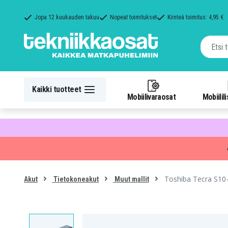
Jopa 12 kuukauden takuu
Nopeat toimitukset
Kiinteä toimitus: 4,95 €
Kaikki tuotteet
Mobiilivaraosat
Mobiilil
Toshiba Tecra S10
Akut
Tietokoneakut
Muut mallit