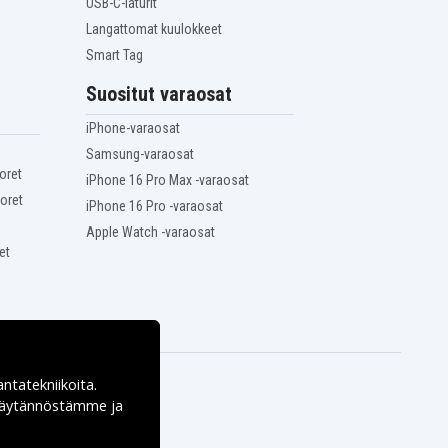
USB-C-laturit
Langattomat kuulokkeet
Smart Tag
Suositut varaosat
iPhone-varaosat
Samsung-varaosat
oret
iPhone 16 Pro Max -varaosat
oret
iPhone 16 Pro -varaosat
Apple Watch -varaosat
et
antatekniikoita.
ekäytännöstämme ja