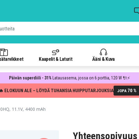
isätarvikkeet
Kaapelit & Laturit
Ääni & Kuva
Päivän superdiili - 31%
Latausasema, jossa on 6 porttia, 120 W 🔌⚡
🔥 ELOKUUN ALE – LÖYDÄ TUHANSIA HUIPPUTARJOUKSIA
70 %
JOPA
-0HQ, 11.1V, 4400 mAh
Yhteensopivuus 