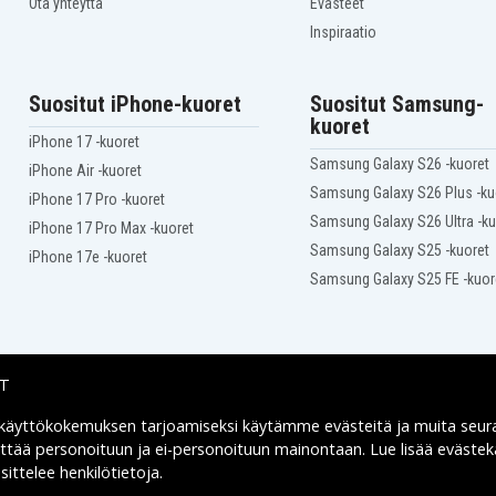
Ota yhteyttä
Evästeet
105
Toshiba Satellite A50-106
Inspiraatio
109
Toshiba Satellite A50-111
114
Toshiba Satellite A50-432
493
Toshiba Satellite A50-512
Suositut iPhone-kuoret
Suositut Samsung-
543
Toshiba Satellite A55
kuoret
Toshiba Satellite A55-
iPhone 17 -kuoret
S1064
Samsung Galaxy S26 -kuoret
Toshiba Satellite A55-
iPhone Air -kuoret
S129
Samsung Galaxy S26 Plus -ku
iPhone 17 Pro -kuoret
Toshiba Satellite A55-
S1791
Samsung Galaxy S26 Ultra -ku
iPhone 17 Pro Max -kuoret
Toshiba Satellite A55-
Samsung Galaxy S25 -kuoret
S3062
iPhone 17e -kuoret
Toshiba Satellite A55-
Samsung Galaxy S25 FE -kuor
S3261
Toshiba Satellite K33-
280E
Toshiba Satellite Pro
S300-10H
IT
Toshiba Satellite Pro
S300-11H
Toshiba Satellite Pro
 käyttökokemuksen tarjoamiseksi käytämme
evästeitä
ja muita seur
Toimitusvaihtoehdot
S300-120
yttää personoituun ja ei-personoituun mainontaan. Lue lisää eväst
Toshiba Satellite Pro
ittelee henkilötietoja
.
S300-EZ1512
Toshiba Satellite Pro