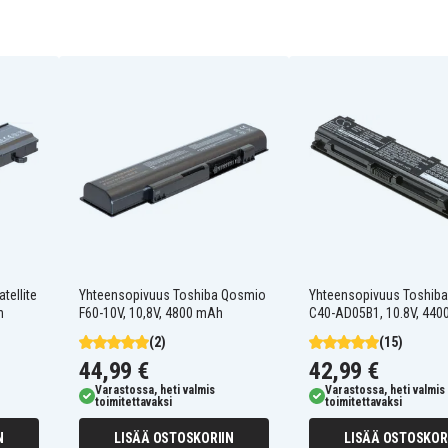
PA3356U-3BRS
PA3456U-1BRS
PA3588U-1BRS
PABAS054
PABAS105
Tecra A9-S9018V
Toshiba Dynabook
Qosmio F20/370LS2
Toshiba Dynabook
Qosmio F20/470LS
Toshiba Dynabook
tellite
Yhteensopivuus Toshiba Qosmio
Yhteensopivuus Toshiba 
Qosmio F20/490LS
h
F60-10V, 10,8V, 4800 mAh
C40-AD05B1, 10.8V, 44
Toshiba Dynabook
Qosmio F20/573LS
(2)
(15)
Toshiba Dynabook SS L10
44,99 €
42,99 €
Toshiba Dynabook SS
Varastossa, heti valmis
Varastossa, heti valmis
M10
toimitettavaksi
toimitettavaksi
Toshiba Dynabook SS
M35 166D/2W
N
LISÄÄ OSTOSKORIIN
LISÄÄ OSTOSKOR