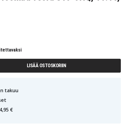
itettavaksi
LISÄÄ OSTOSKORIIN
n takuu
set
4,95 €