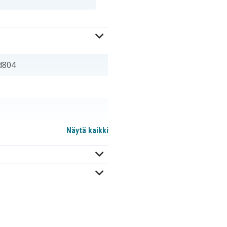
d804
Näytä kaikki
PA3356U-2BAS