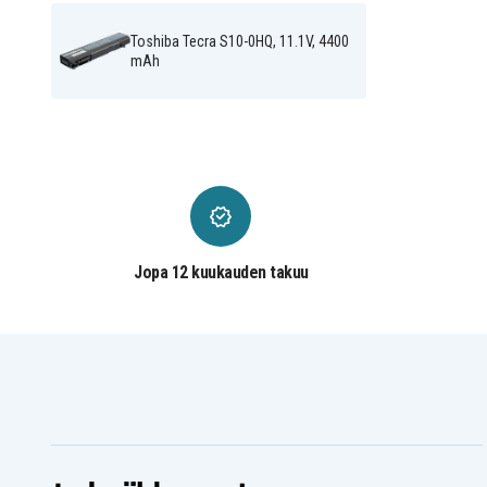
Satellite T11
Satellite T11 130C/4
Toshiba Dynabook
Toshiba Dynabook
Satellite T11 160L/4
Satellite T11 160L/5
Toshiba Tecra S10-0HQ, 11.1V, 4400
Toshiba Dynabook
Toshiba Dynabook
mAh
Satellite T12 140C/5
Satellite T12 170L/5
Toshiba Dynabook
Toshiba Dynabook
Satellite T20 140C/5
Satellite T20 140C/5X
Toshiba Dynabook
Toshiba Dynabook
Satellite T20 173L/5X
TX/2513CDSW
Toshiba Dynabook
Toshiba Dynabook
TX/2515LDSW
TX/2517LDSW
Toshiba Dynabook
Toshiba Dynabook
TX/3514CDSTW
TX/3514CDSW
Toshiba Dynabook TX/4
Toshiba Portege M300
Jopa 12 kuukauden takuu
Toshiba Portege M500-
Toshiba Portege M500
P140
Toshiba Portege M500-
Toshiba Portege M500-
P141
P1411
Toshiba Portege S100-
Toshiba Portege S100-
112
113
Toshiba Portege S100-
Toshiba Portege S100-
S1132
S1133
Toshiba Portege S100-
Toshiba Qosmio F20
S213TD
Toshiba Qosmio F20-149
Toshiba Qosmio F20-1
Toshiba Qosmio F25-
Toshiba Qosmio F25