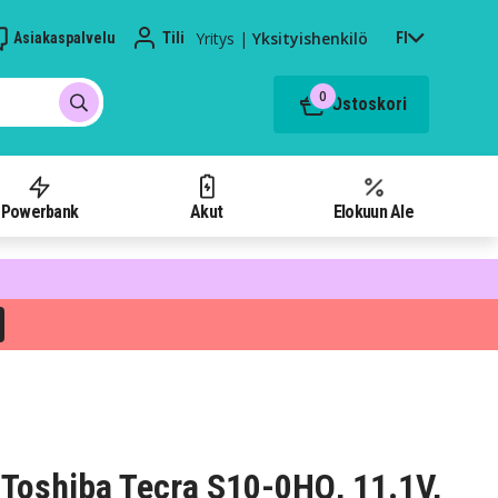
Yritys
|
Yksityishenkilö
Asiakaspalvelu
Tili
FI
0
Ostoskori
Powerbank
Akut
Elokuun Ale
Toshiba Tecra S10-0HQ, 11.1V,