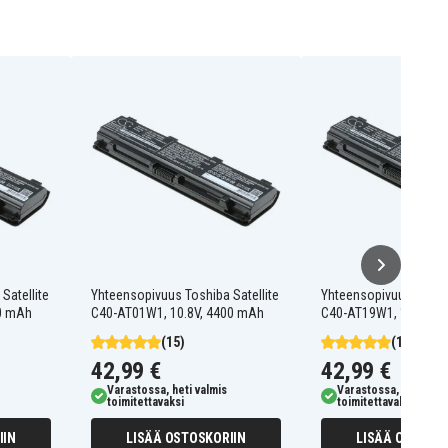
Satellite
Yhteensopivuus Toshiba Satellite
Yhteensopivuus Toshib
00 mAh
C40-AT01W1, 10.8V, 4400 mAh
C40-AT19W1, 10.8V, 
(15)
(15)
42,99 €
42,99 €
Varastossa, heti valmis
Varastossa, heti valm
toimitettavaksi
toimitettavaksi
IIN
LISÄÄ OSTOSKORIIN
LISÄÄ OSTOSKO