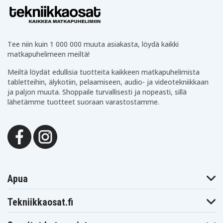
SVJ20215CH
SVJ20215CHB
SVJ20215CV
Sony Vaio
Sony Vaio
Sony Vaio
SVJ20215CVB
SVJ20216CC
SVJ20216CCW
Sony Vaio
Sony Vaio
Sony Vaio
SVJ20217CJW
SVJ20218CJW
SVJ20219CJW
Tee niin kuin 1 000 000 muuta asiakasta, löydä kaikki
Sony Vaio
Sony Vaio
Sony Vaio VGN-
matkapuhelimeen meiltä!
SVJ2021AJ
SVJ202A11T
AW11MH
Sony Vaio VGN-
Sony Vaio VGN-
Sony Vaio VGN-
AW11S/B
AW11XU/Q
AW11Z/B
Meiltä löydät edullisia tuotteita kaikkeen matkapuhelimista
Sony Vaio VGN-
Sony Vaio VGN-
Sony Vaio VGN-
tabletteihin, älykotiin, pelaamiseen, audio- ja videotekniikkaan
AW170C
AW19
AW19/Q
ja paljon muuta. Shoppaile turvallisesti ja nopeasti, sillä
Sony Vaio VGN-
Sony Vaio VGN-
Sony Vaio VGN-
lähetämme tuotteet suoraan varastostamme.
AW21M/H
AW21S/B
AW21VY/Q
Sony Vaio VGN-
Sony Vaio VGN-
Sony Vaio VGN-
AW21XY/Q
AW21Z/B
AW230J/H
Sony Vaio VGN-
Sony Vaio VGN-
Sony Vaio VGN-
AW235J/B
AW270Y/Q
AW27GY/QE1
Sony Vaio VGN-
Sony Vaio VGN-
Sony Vaio VGN-
AW290JFQ
AW31M/H
AW31S/B
Sony Vaio VGN-
Sony Vaio VGN-
Sony Vaio VGN-
AW31XY/Q
AW31ZJ/B
AW35GJH
Apua
Sony Vaio VGN-
Sony Vaio VGN-
Sony Vaio VGN-
AW37GY/HE1
AW37GYQ
AW41JF
Sony Vaio VGN-
Sony Vaio VGN-
Sony Vaio VGN-
Tekniikkaosat.fi
AW41JF/H
AW41MF
AW41MF/H
Sony Vaio VGN-
Sony Vaio VGN-
Sony Vaio VGN-
AW41XH
AW41XH/Q
AW41ZF