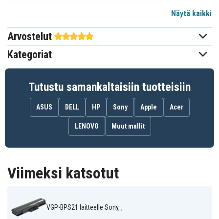
Näytä kaikki
11,1 V
Jännite
Arvostelut
Sony
Sopii merkkiin
Kategoriat
204,20 x 47,10 x 20,60 mm
Mitat
4400 mAh
Kapasiteetti
Tutustu samankaltaisiin tuotteisiin
ASUS
DELL
HP
Sony
Apple
Acer
Akku korvaa:
VGP-BP21A
VGP-BPS13
VGP-BPS13/B
LENOVO
Muut mallit
VGP-BPS13/Q
VGP-BPS13A
VGP-BPS13A/B
VGP-BPS13A/Q
VGP-BPS13A/R
VGP-BPS13AB
VGP-BPS13B
VGP-BPS13B/B
VGP-BPS13B/Q
VGP-BPS21
VGP-BPS21A
VGP-BPS21B
Viimeksi katsotut
Akku on yhteensopiva seuraavien mallien kanssa:
VGP-BPS21 laitteelle Sony, ,
Sony PCG-
Sony PCG-5N1T
Sony PCG-5R1T
41111T