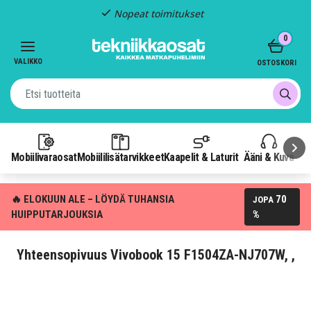
Nopeat toimitukset
Item
0
2
of
VALIKKO
OSTOSKORI
3
Mobiilivaraosat
Mobiililisätarvikkeet
Kaapelit & Laturit
Ääni & Kuva
P
🔥 ELOKUUN ALE – LÖYDÄ TUHANSIA
70
JOPA
HUIPPUTARJOUKSIA
%
Yhteensopivuus Vivobook 15 F1504ZA-NJ707W, ,