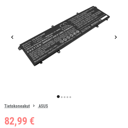
Item
1
item
item
item
item
item
of
0
Tietokoneakut
ASUS
1
2
3
4
5
82,99 €