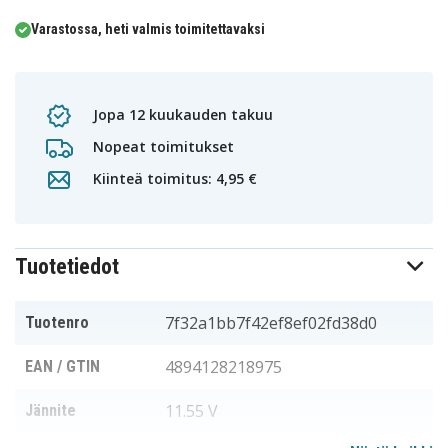
Varastossa, heti valmis toimitettavaksi
Jopa 12 kuukauden takuu
Nopeat toimitukset
Kiinteä toimitus: 4,95 €
Tuotetiedot
7f32a1bb7f42ef8ef02fd38d0
Tuotenro
4894128218975
EAN / GTIN
11.55 V
Jännite