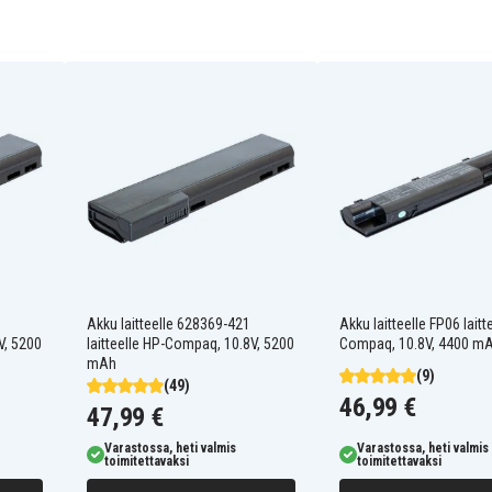
360483-003
364602-001
365750-004
382553-001
385895-001
395790-001
395790-163
395791-003
395791-251
395791-741
397809-003
397809-251
398680-001
408545-001
Akku laitteelle 628369-421
Akku laitteelle FP06 laitt
408545-241
V, 5200
laitteelle HP-Compaq, 10.8V, 5200
Compaq, 10.8V, 4400 m
408545-621
mAh
408545-761
(9)
(49)
415306-001
46,99 €
47,99 €
Compaq Business
418871-001
Notebook 6515b
446398-001
Compaq Business
Varastossa, heti valmis
Varastossa, heti valmis
DAK100520-01F200L
toimitettavaksi
toimitettavaksi
Notebook 6715b
HSTNN-C18C
Compaq Business