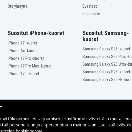
NC6230
Hp Business Notebook
Ota yhteyttä
Evästeet
NC6400
Inspiraatio
Hp Business Notebook
NX6105
Hp Business Notebook
NX6115
Suositut iPhone-kuoret
Suositut Samsung-
Hp Business Notebook
kuoret
NX6140
iPhone 17 -kuoret
Hp Business Notebook
Samsung Galaxy S26 -kuoret
NX6310/CT
iPhone Air -kuoret
Hp Business Notebook
Samsung Galaxy S26 Plus -ku
iPhone 17 Pro -kuoret
NX6325
Samsung Galaxy S26 Ultra -ku
Hp Compaq Business
iPhone 17 Pro Max -kuoret
Notebook nc6300
Samsung Galaxy S25 -kuoret
iPhone 17e -kuoret
Samsung Galaxy S25 FE -kuor
IT
 käyttökokemuksen tarjoamiseksi käytämme
evästeitä
ja muita seur
Toimitusvaihtoehdot
yttää personoituun ja ei-personoituun mainontaan. Lue lisää eväst
ittelee henkilötietoja
.