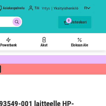
Yritys
|
Yksityishenkilö
Asiakaspalvelu
Tili
FI
0
Ostoskori
Powerbank
Akut
Elokuun Ale
393549-001 laitteelle HP-