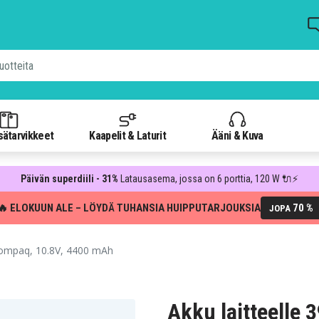
isätarvikkeet
Kaapelit & Laturit
Ääni & Kuva
Päivän superdiili - 31%
Latausasema, jossa on 6 porttia, 120 W 🔌⚡
🔥 ELOKUUN ALE – LÖYDÄ TUHANSIA HUIPPUTARJOUKSIA
70 %
JOPA
Compaq, 10.8V, 4400 mAh
Akku laitteelle 