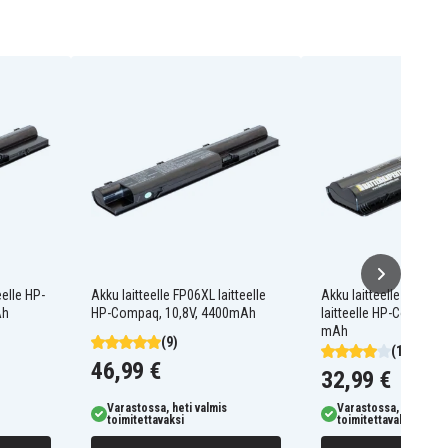
eelle HP-
Akku laitteelle FP06XL laitteelle
Akku laitteelle HSTNN
Ah
HP-Compaq, 10,8V, 4400mAh
laitteelle HP-Compaq, 
mAh
(9)
(1)
46,99 €
32,99 €
Varastossa, heti valmis
Varastossa, heti valm
toimitettavaksi
toimitettavaksi