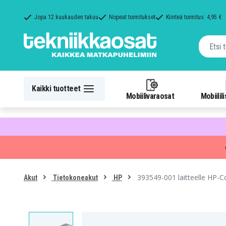
Jopa 12 kuukauden takuu
Nopeat toimitukset
Kiinteä toimitus: 4,95 €
Kaikki tuotteet
Mobiilivaraosat
Mobiilil
393549-001 laitteelle HP-
Akut
Tietokoneakut
HP