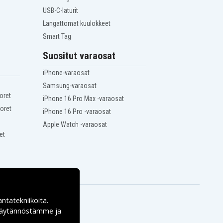
USB-C-laturit
Langattomat kuulokkeet
Smart Tag
Suositut varaosat
iPhone-varaosat
Samsung-varaosat
oret
iPhone 16 Pro Max -varaosat
oret
iPhone 16 Pro -varaosat
Apple Watch -varaosat
et
antatekniikoita.
ekäytännöstämme ja