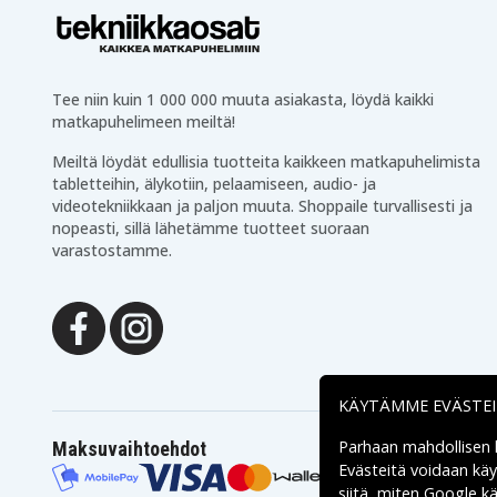
NC6200
NC6220
Hp Business Notebook
Hp Business Notebook
NC6300
NC6320
Hp Business Notebook
Hp Business Notebook
NX5100
NX6100
Hp Business Notebook
Hp Business Notebook
Tee niin kuin 1 000 000 muuta asiakasta, löydä kaikki
NX6110
NX6110/CT
matkapuhelimeen meiltä!
Hp Business Notebook
Hp Business Notebook
NX6120
NX6125
Meiltä löydät edullisia tuotteita kaikkeen matkapuhelimista
Hp Business Notebook
Hp Business Notebook
tabletteihin, älykotiin, pelaamiseen, audio- ja
NX6300
NX6310
videotekniikkaan ja paljon muuta. Shoppaile turvallisesti ja
Hp Business Notebook
Hp Business Notebook
NX6320
NX6320/CT
nopeasti, sillä lähetämme tuotteet suoraan
Hp Business Notebook
Hp Business Notebook
varastostamme.
NX6330
nx6130
Hp Compaq Business
Notebook nx6300
KÄYTÄMME EVÄSTE
Parhaan mahdollisen
Maksuvaihtoehdot
Evästeitä voidaan kä
siitä, miten
Google käs