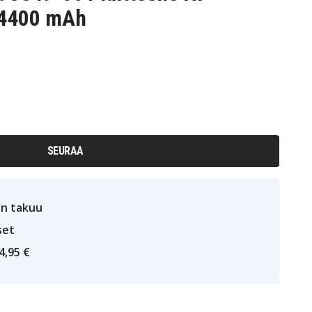
 4400 mAh
SEURAA
n takuu
set
4,95 €