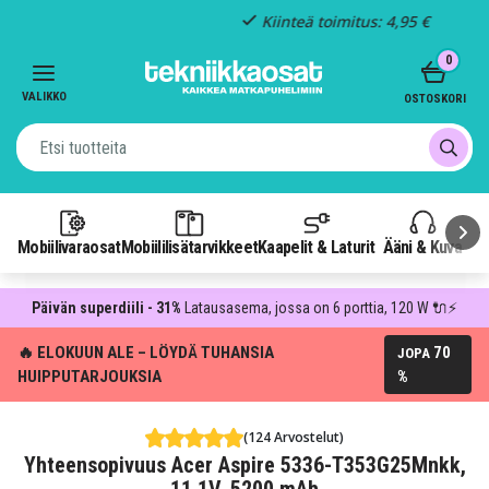
Kiinteä toimitus: 4,95 €
Item
0
3
of
VALIKKO
OSTOSKORI
3
Mobiilivaraosat
Mobiililisätarvikkeet
Kaapelit & Laturit
Ääni & Kuva
P
Päivän superdiili - 31%
Latausasema, jossa on 6 porttia, 120 W 🔌⚡
🔥 ELOKUUN ALE – LÖYDÄ TUHANSIA
70
JOPA
HUIPPUTARJOUKSIA
%
(124 Arvostelut)
Yhteensopivuus Acer Aspire 5336-T353G25Mnkk,