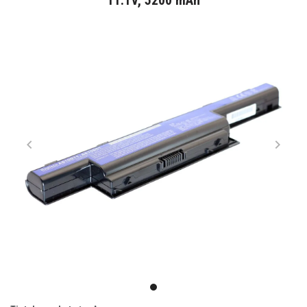
11.1V, 5200 mAh
Item
1
item
of