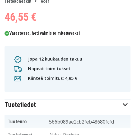
0
Tietokoneakut
Acer
1
46,55 €
Varastossa, heti valmis toimitettavaksi
Jopa 12 kuukauden takuu
Nopeat toimitukset
Kiinteä toimitus: 4,95 €
Tuotetiedot
566b089ae2cb2feb48680fcfd
Tuotenro
Tuotetyyppi