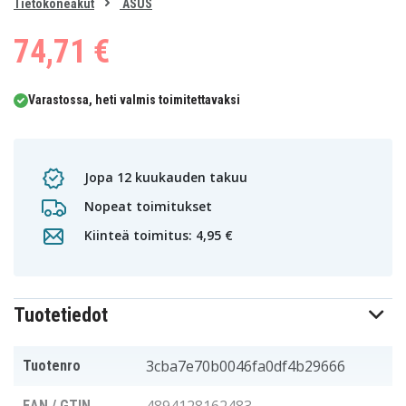
0
Tietokoneakut
ASUS
1
74,71 €
Varastossa, heti valmis toimitettavaksi
Jopa 12 kuukauden takuu
Nopeat toimitukset
Kiinteä toimitus: 4,95 €
Tuotetiedot
3cba7e70b0046fa0df4b29666
Tuotenro
EAN / GTIN