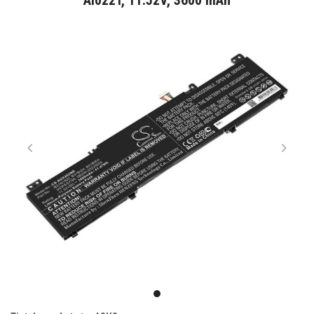
AI022T, 11.52V, 3600 mAh
Item
1
item
of