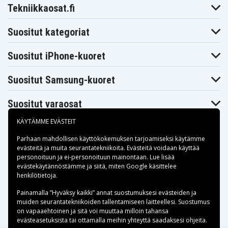
Asus Zenbook
Asus Zenbook
Tekniikkaosat.fi
Asus Zenbook
Flip 14
Flip 14
Flip 14 UX462DA
UX462DA-AI022T
UX462DA-AI040T
Suositut kategoriat
Suositut iPhone-kuoret
Suositut Samsung-kuoret
Suositut varaosat
KÄYTÄMME EVÄSTEIT
Parhaan mahdollisen käyttökokemuksen tarjoamiseksi käytämme
evästeitä
ja muita seurantatekniikoita. Evästeitä voidaan käyttää
personoituun ja ei-personoituun mainontaan. Lue lisää
Maksuvaihtoehdot
evästekäytännöstämme ja siitä, miten
Google käsittelee
henkilötietoja
.
Toimitusvaihtoehdot
Painamalla ”Hyväksy kaikki” annat suostumuksesi evästeiden ja
muiden seurantatekniikoiden tallentamiseen laitteellesi. Suostumus
on vapaaehtoinen ja sitä voi muuttaa milloin tahansa
evästeasetuksista tai ottamalla meihin yhteyttä saadaksesi ohjeita.