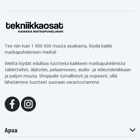
UM462DA-
UM462DA-
UM462DA-
AI071T
AI074T
AI084T
Asus ZenBook
Asus ZenBook
Asus ZenBook
Flip 14
Flip 14
Flip 14
UM462DA-
UM462DA-
UM462DA-
AI086T
AI093R
AI099T
Asus ZenBook
Asus ZenBook
Asus ZenBook
Flip 14
Flip 14
Flip 14
UM462DA-
UX462DA-AI016T
UX462DA-AI053T
AI701TS
Tee niin kuin 1 000 000 muuta asiakasta, löydä kaikki
Asus ZenBook
Asus Zenbook
matkapuhelimeen meiltä!
Asus ZenBook
Flip UM462DA-
Flip 14 TM420IA-
UX462DA
AI046T
EC093T
Meiltä löydät edullisia tuotteita kaikkeen matkapuhelimista
Asus Zenbook
Asus Zenbook
Asus Zenbook
tabletteihin, älykotiin, pelaamiseen, audio- ja videotekniikkaan
Flip 14
Flip 14
Flip 14
UM462DA-
UM462DA-
UM462DA-
ja paljon muuta. Shoppaile turvallisesti ja nopeasti, sillä
AI014T
AI015T
AI022T
lähetämme tuotteet suoraan varastostamme.
Asus Zenbook
Asus Zenbook
Asus Zenbook
Flip 14
Flip 14
Flip 14
UM462DA-
UM462DA-
UM462DA-
AI024T
AI027T
AI028T
Asus Zenbook
Asus Zenbook
Asus Zenbook
Flip 14
Flip 14
Flip 14
UM462DA-
UM462DA-
UM462DA-
AI035T
AI038T
AI046T
Asus Zenbook
Asus Zenbook
Asus Zenbook
Flip 14
Flip 14
Flip 14
Apua
UM462DA-
UM462DA-
UM462DA-
AI049T
AI091T
AM045T