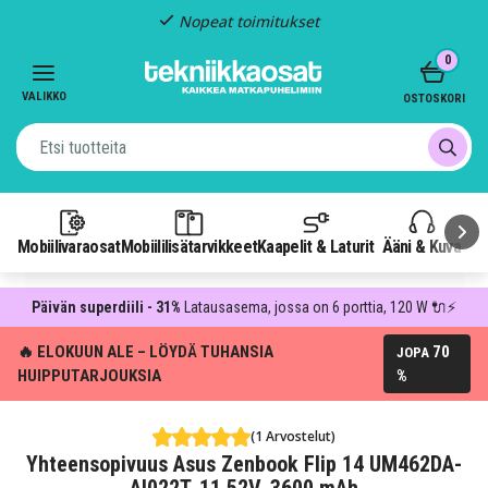
Nopeat toimitukset
Item
0
2
of
VALIKKO
OSTOSKORI
3
Mobiilivaraosat
Mobiililisätarvikkeet
Kaapelit & Laturit
Ääni & Kuva
P
Päivän superdiili - 31%
Latausasema, jossa on 6 porttia, 120 W 🔌⚡
🔥 ELOKUUN ALE – LÖYDÄ TUHANSIA
70
JOPA
HUIPPUTARJOUKSIA
%
(1 Arvostelut)
Yhteensopivuus Asus Zenbook Flip 14 UM462DA-