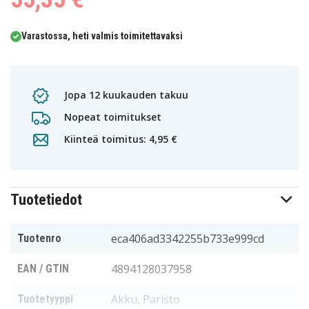
Varastossa, heti valmis toimitettavaksi
Jopa 12 kuukauden takuu
Nopeat toimitukset
Kiinteä toimitus: 4,95 €
Tuotetiedot
eca406ad3342255b733e999cd
Tuotenro
4894128037958
EAN / GTIN
Akku, Paristo
Tuotetyyppi