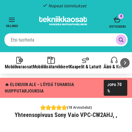
Nopeat toimitukset
Item
0
2
of
VALIKKO
OSTOSKORI
3
Mobiilivaraosat
Mobiililisätarvikkeet
Kaapelit & Laturit
Ääni & Kuva
P
🔥 ELOKUUN ALE – LÖYDÄ TUHANSIA
70
JOPA
HUIPPUTARJOUKSIA
%
(18 Arvostelut)
Yhteensopivuus Sony Vaio VPC-CW2AHJ, ,