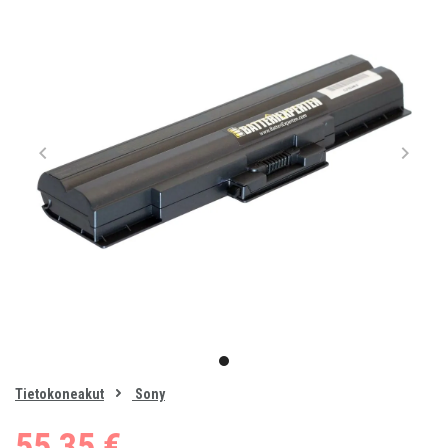
Item
1
item
of
0
Tietokoneakut
Sony
1
55,35 €